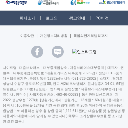
회사소개
로그인
광고안내
PC버전
이용약관
|
개인정보처리방침
|
책임의한계와법적고지
사이트명 : 대출브라더스 | 대부중개업상호 : 대출브라더스대부중개 | 대표자 : 권
현수 | 대부중개업등록번호 : 대출브라더스 대부중개 2026-경기성남-0013-중개 |
대부업등록기관 : 금융감독원(1332)성남시청 (031-729-2802) | 소재지 : 경기도
성남시 수정구 금토로80번길 55, 판교 제2테크노밸리지 원시설용지D4-01, GT센
트럴판교 8층 808호 (금토동) | 웹사이트 운영상호 : 대출브라더스대부중개 | 대
표이사 : 권현수 | 사업자등록번호 : 463-46-00683 | 통신판매업신고번호 : 제
2022-성남수정-1278호 [상환기간예시 : 상환기간 : 12개월 ~ 60개월 / 총 대출 비
용 예시 : 100만원을 12개월 기간 동안 최대 금리 연 20% 적용하여 원리금균등상
환방법으로 이용하는 경우 총 상환 금액 1,111,614원(단, 대출상품 및 상환방법 등
대출계약 내용에 따라 달라질 수 있습니다.) 채무의 조기상환수수료율 등 조기상
환 조건 없음.]