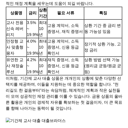
적인 재정 계획을 세우는데 도움이 되길 바랍니다.
상환
상품명
금리
필요 서류
특징
기간
교사 전용
3.5%
최대
고용 계약서, 소득
상환 기간 중 금리 변
신속 레버
~
10
증명서, 재직 증명서
동 가능성 있음
리지
19.9%
년
안정형 교
4.0%
최대
고용 계약서, 소득
장기적 상환 가능, 고
사 맞춤형
~
10
증명서, 신용 등급
정 금리
융자
19.9%
년
확인서
유연한 교
4.2%
최대
재직 증명서, 소득
상환 방법 선택 가능
사 재정솔
~
10
증명서, 신용 등급
(원리금 균등/원금 균
루션
19.9%
년
확인서
등)
이처럼, 기간제 교사 대출 상품은 개개인의 상황에 맞춘 다양한 선
택지를 제공하며, 이들을 지원하는 데 중요한 역할을 합니다. "천
리길도 한 걸음부터"라는 속담처럼, 체계적인 계획과 작은 실천들
이 모여 성공적인 재정 관리를 이룰 수 있습니다. 금융 상품의 올바
른 활용은 개인의 경제적 자유를 확보하는 첫 걸음이자, 더 큰 목표
를 향해 나아가는 동력이 될 것입니다.