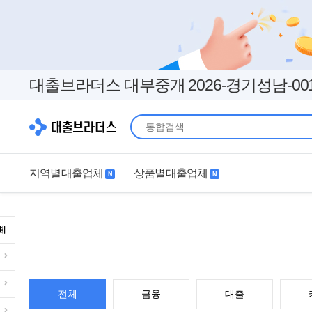
대출브라더스 대부중개 2026-경기성남-00
지역별대출업체
상품별대출업체
N
N
지역별대출업체
상품별대출업체
서울
경기
직장인
무직자
인천
부산
여성
개인돈
대구
더보기+
연체자
더보기+
전체
금융
대출