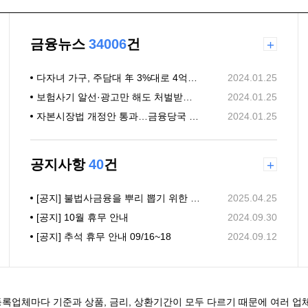
금융뉴스
34006
건
+
다자녀 가구, 주담대 年 3%대로 4억까지 빌린다
2024.01.25
보험사기 알선·광고만 해도 처벌받는다…보험사기 방지 특별법 국회 통과
2024.01.25
자본시장법 개정안 통과…금융당국 "불법리딩방 엄격 규제"(종합)
2024.01.25
공지사항
40
건
+
[공지] 불법사금융을 뿌리 뽑기 위한 「대부업법」 개정안 (25년 7월)
2025.04.25
[공지] 10월 휴무 안내
2024.09.30
[공지] 추석 휴무 안내 09/16~18
2024.09.12
록업체마다 기준과 상품, 금리, 상환기간이 모두 다르기 때문에 여러 업