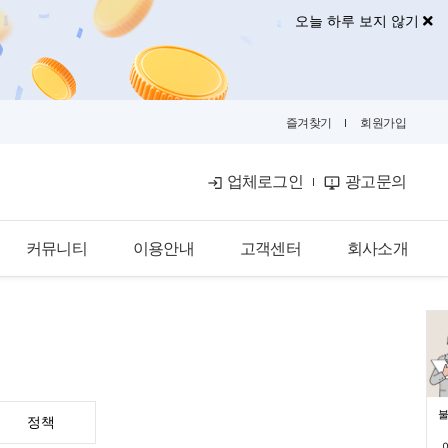
오늘 하루 보지 않기
즐겨찾기
회원가입
업체로그인
광고문의
커뮤니티
이용안내
고객센터
회사소개
공식블로그
이용안내
공지사항
회사소개
금융뉴스
입점안내
자주묻는질문
광고안내
카카오톡문의
광고제휴문의
불
정책