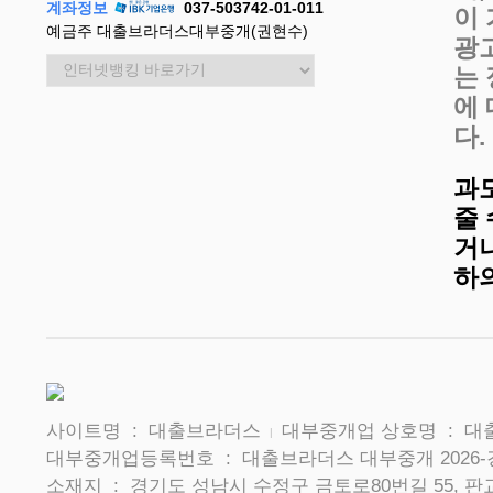
계좌정보
037-503742-01-011
이
예금주 대출브라더스대부중개(권현수)
광
는
에
다.
과
줄
거나
하
사이트명 : 대출브라더스
대부중개업 상호명 : 
|
대부중개업등록번호 : 대출브라더스 대부중개 2026-
소재지 : 경기도 성남시 수정구 금토로80번길 55, 판교