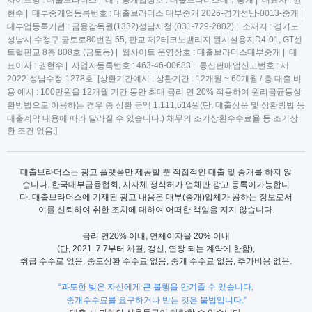
현수 | 대부중개업등록번호 : 대출브라더스 대부중개 2026-경기성남-0013-중개 |
대부업등록기관 : 금융감독원(1332)성남시청 (031-729-2802) | 소재지 : 경기도
성남시 수정구 금토로80번길 55, 판교 제2테크노밸리지 원시설용지D4-01, GT센
트럴판교 8층 808호 (금토동) | 웹사이트 운영상호 : 대출브라더스대부중개 | 대
표이사 : 권현수 | 사업자등록번호 : 463-46-00683 | 통신판매업신고번호 : 제
2022-성남수정-1278호 [상환기간예시 : 상환기간 : 12개월 ~ 60개월 / 총 대출 비
용 예시 : 100만원을 12개월 기간 동안 최대 금리 연 20% 적용하여 원리금균등상
환방법으로 이용하는 경우 총 상환 금액 1,111,614원(단, 대출상품 및 상환방법 등
대출계약 내용에 따라 달라질 수 있습니다.) 채무의 조기상환수수료율 등 조기상
환 조건 없음.]
대출브라더스는 광고 플랫폼만 제공할 뿐 직접적인 대출 및 중개를 하지 않
습니다. 한국대부금융협회, 지자체 정식허가 업체만 광고 등록이가능합니
다. 대출브라더스에 기재된 광고 내용은 대부(중개)업체가 공하는 정보로서
이를 신뢰하여 취한 조치에 대하여 어떠한 책임을 지지 않습니다.
금리 연20% 이내, 연체이자율 20% 이내
(단, 2021. 7.7부터 체결, 갱신, 연장 되는 계약에 한함),
취급 수수로 없음, 중도상환 수수료 없음, 중개 수수료 없음, 추가비용 없음.
“과도한 빚은 자신에게 큰 불행을 안겨줄 수 있습니다,
중개수수료를 요구하거나 받는 것은 불법입니다.”