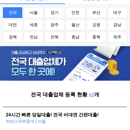
전체
서울
경기
인천
부산
대구
대전
세종
광주
울산
강원
경남
경북
전남
전북
충남
충북
제주
전국 대출업체 등록 현황
개
12
24시간 빠른 당일대출! 전국 비대면 간편대출!
하데스대부중개 | 서울