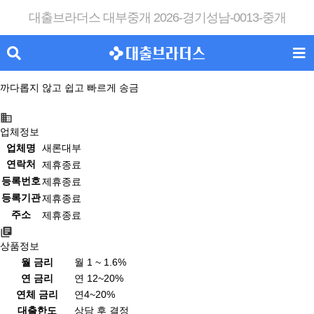
대출브라더스 대부중개 2026-경기성남-0013-중개
까다롭지 않고 쉽고 빠르게 송금
전국24시 무방문 월변 전문업체
업체정보
업체명
새론대부
연락처
제휴종료
등록번호
제휴종료
등록기관
제휴종료
주소
제휴종료
상품정보
월 금리
월 1 ~ 1.6%
연 금리
연 12~20%
연체 금리
연4~20%
대출한도
상담 후 결정