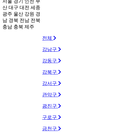
서울
경기
인천
부
산
대구
대전
세종
광주
울산
강원
경
남
경북
전남
전북
충남
충북
제주
전체
강남구
강동구
강북구
강서구
관악구
광진구
구로구
금천구