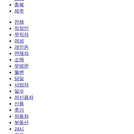
충북
제주
전체
직장인
무직자
여성
개인돈
연체자
소액
무방문
월변
당일
사업자
일수
저신용자
신용
추가
자동차
부동산
24시