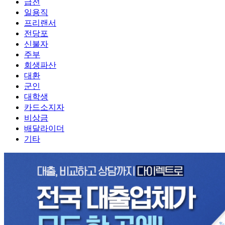
급전
일용직
프리랜서
전당포
신불자
주부
회생파산
대환
군인
대학생
카드소지자
비상금
배달라이더
기타