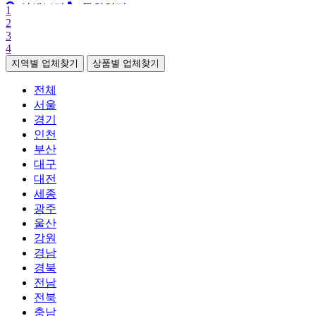
상세보기
통화하기
1
2
3
4
지역별 업체찾기
상품별 업체찾기
전체
서울
경기
인천
부산
대구
대전
세종
광주
울산
강원
경남
경북
전남
전북
충남