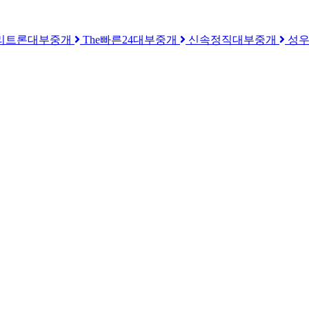
리트론대부중개
The빠른24대부중개
신속정직대부중개
성