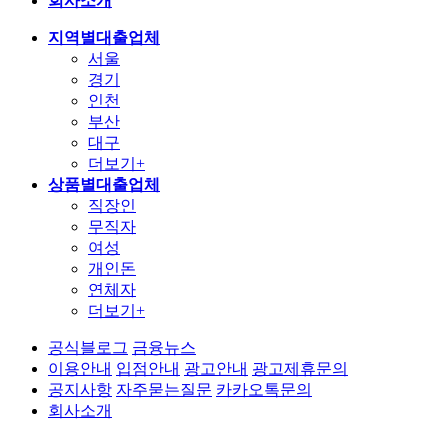
회사소개
지역별대출업체
서울
경기
인천
부산
대구
더보기+
상품별대출업체
직장인
무직자
여성
개인돈
연체자
더보기+
공식블로그
금융뉴스
이용안내
입점안내
광고안내
광고제휴문의
공지사항
자주묻는질문
카카오톡문의
회사소개