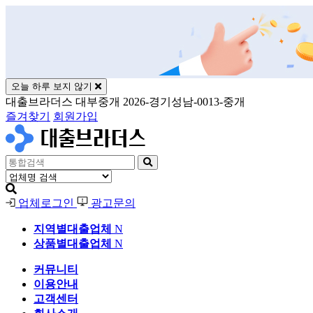
오늘 하루 보지 않기
대출브라더스 대부중개 2026-경기성남-0013-중개
즐겨찾기
회원가입
업체로그인
광고문의
지역별대출업체
N
상품별대출업체
N
커뮤니티
이용안내
고객센터