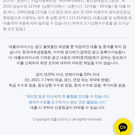
표이사 : 권현수 | 사업자등록번호 : 463-46-00683 | 통신판매업신고번호 : 제
2022-성남수정-1278호 [상환기간예시 : 상환기간 : 12개월 ~ 60개월 / 총 대출 비
용 예시 : 100만원을 12개월 기간 동안 최대 금리 연 20% 적용하여 원리금균등상
환방법으로 이용하는 경우 총 상환 금액 1,111,614원(단, 대출상품 및 상환방법 등
대출계약 내용에 따라 달라질 수 있습니다.) 채무의 조기상환수수료율 등 조기상
환 조건 없음.]
대출브라더스는 광고 플랫폼만 제공할 뿐 직접적인 대출 및 중개를 하지 않
습니다. 한국대부금융협회, 지자체 정식허가 업체만 광고 등록이가능합니
다. 대출브라더스에 기재된 광고 내용은 대부(중개)업체가 공하는 정보로서
이를 신뢰하여 취한 조치에 대하여 어떠한 책임을 지지 않습니다.
금리 연20% 이내, 연체이자율 20% 이내
(단, 2021. 7.7부터 체결, 갱신, 연장 되는 계약에 한함),
취급 수수로 없음, 중도상환 수수료 없음, 중개 수수료 없음, 추가비용 없음.
“과도한 빚은 자신에게 큰 불행을 안겨줄 수 있습니다,
중개수수료를 요구하거나 받는 것은 불법입니다.”
대출 시 귀하의 신용등급이 하락할 수 있습니다.
Copyright 대출브라더스 all rights reserved.