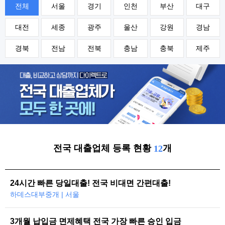
전체
서울
경기
인천
부산
대구
대전
세종
광주
울산
강원
경남
경북
전남
전북
충남
충북
제주
전국 대출업체 등록 현황
개
12
24시간 빠른 당일대출! 전국 비대면 간편대출!
하데스대부중개 | 서울
3개월 납입금 면제혜택 전국 가장 빠른 승인 입금