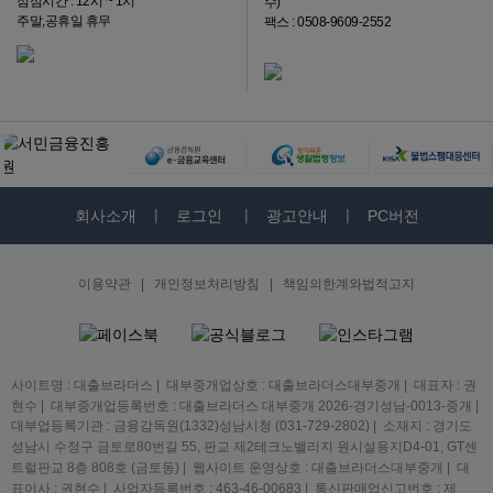
점심시간 : 12시 ~ 1시
수)
주말,공휴일 휴무
팩스 : 0508-9609-2552
회사소개
로그인
광고안내
PC버전
이용약관
|
개인정보처리방침
|
책임의한계와법적고지
사이트명 : 대출브라더스 | 대부중개업상호 : 대출브라더스대부중개 | 대표자 : 권
현수 | 대부중개업등록번호 : 대출브라더스 대부중개 2026-경기성남-0013-중개 |
대부업등록기관 : 금융감독원(1332)성남시청 (031-729-2802) | 소재지 : 경기도
성남시 수정구 금토로80번길 55, 판교 제2테크노밸리지 원시설용지D4-01, GT센
트럴판교 8층 808호 (금토동) | 웹사이트 운영상호 : 대출브라더스대부중개 | 대
표이사 : 권현수 | 사업자등록번호 : 463-46-00683 | 통신판매업신고번호 : 제