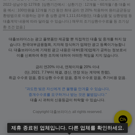
2022-성남수정-1278호 [상환기간예시 : 상환기간 : 12개월 ~ 60개월 / 총 대출 비
용 예시 : 100만원을 12개월 기간 동안 최대 금리 연 20% 적용하여 원리금균등상
환방법으로 이용하는 경우 총 상환 금액 1,111,614원(단, 대출상품 및 상환방법 등
대출계약 내용에 따라 달라질 수 있습니다.) 채무의 조기상환수수료율 등 조기상
환 조건 없음.]
대출브라더스는 광고 플랫폼만 제공할 뿐 직접적인 대출 및 중개를 하지 않
습니다. 한국대부금융협회, 지자체 정식허가 업체만 광고 등록이가능합니
다. 대출브라더스에 기재된 광고 내용은 대부(중개)업체가 공하는 정보로서
이를 신뢰하여 취한 조치에 대하여 어떠한 책임을 지지 않습니다.
금리 연20% 이내, 연체이자율 20% 이내
(단, 2021. 7.7부터 체결, 갱신, 연장 되는 계약에 한함),
취급 수수로 없음, 중도상환 수수료 없음, 중개 수수료 없음, 추가비용 없음.
“과도한 빚은 자신에게 큰 불행을 안겨줄 수 있습니다,
중개수수료를 요구하거나 받는 것은 불법입니다.”
대출 시 귀하의 신용등급이 하락할 수 있습니다.
Copyright 대출브라더스 all rights reserved.
제휴 종료된 업체입니다. 다른 업체를 확인하세요.