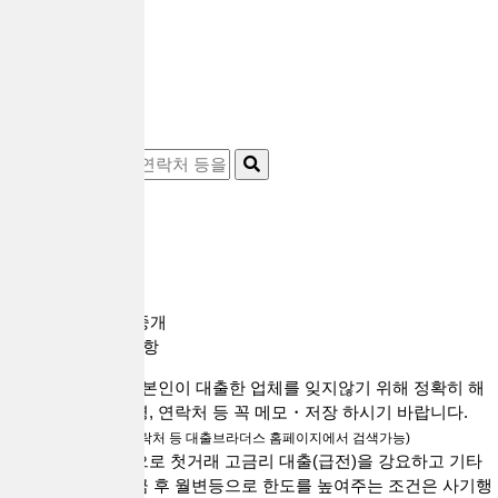
대출브라더스대부중개
대출거래 시 주의사항
대출 상담 시 본인이 대출한 업체를 잊지않기 위해 정확히 해
당업체 상호명, 연락처 등 꼭 메모・저장 하시기 바랍니다.
(업체 상호명, 연락처 등 대출브라더스 홈페이지에서 검색가능)
대출을 목적으로 첫거래 고금리 대출(급전)을 강요하고 기타
수수료를 입금 후 월변등으로 한도를 높여주는 조건은 사기행