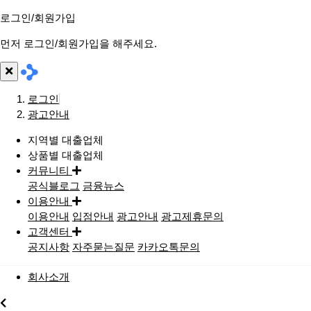
로그인/회원가입
먼저 로그인/회원가입을 해주세요.
로그인
광고안내
지역별 대출업체
상품별 대출업체
커뮤니티
공식블로그
금융뉴스
이용안내
이용안내
입점안내
광고안내
광고제휴문의
고객센터
공지사항
자주묻는질문
카카오톡문의
회사소개
지역별대출업체