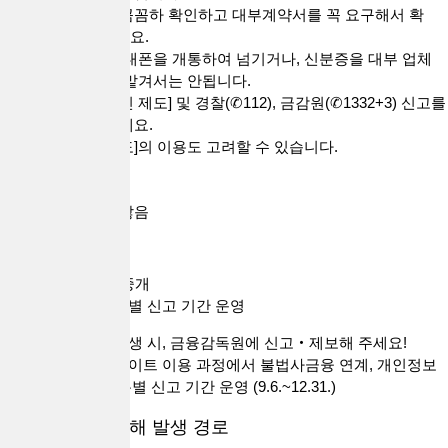
대출조건을 꼼꼼하 확인하고 대부계약서를 꼭 요구해서 확
인・보관하세요.
통장
또는
휴대폰
을 개통하여
넘기거나, 신분증
을 대부 업체
등 타인에게
맡겨서는
안됩니다.
[채무자대리인 제도] 및 경찰(
✆
112), 금감원(
✆
1332+3) 신고를
적극 활용하세요.
[채무조정제도]의 이용도 고려할 수 있습니다.
내용 자세히 보기
오늘 하루 열지 않음
[닫기]
대출브라더스대부중개
불법사금융 피해 특별 신고 기간 운영
불법사금융 피해 발생 시, 금융감독원에 신고‧제보해 주세요!
온라인 대부중개 사이트 이용 과정에서
불법사금융 연계, 개인정보
유출
등 불법행위
특별 신고 기간
운영 (9.6.~12.31.)
○
불법사금융 피해 발생 경로