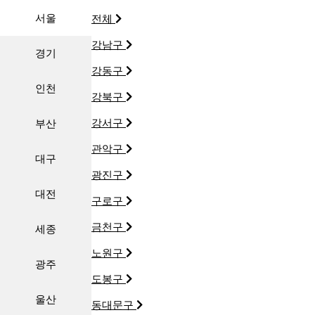
서울
전체
강남구
경기
강동구
인천
강북구
강서구
부산
관악구
대구
광진구
대전
구로구
금천구
세종
노원구
광주
도봉구
울산
동대문구