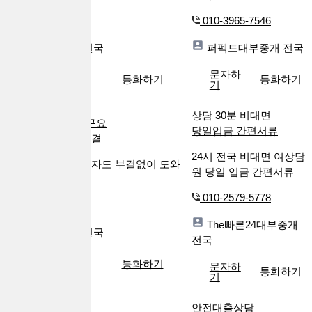
010-8029-2499
010-3965-7546
한결대부중개
전국
퍼펙트대부중개
전국
문자하
문자하기
통화하기
통화하기
기
상담 30분 비대면
타업체부결나셨다구요
당일입금 간편서류
급한자금5분안에해결
24시 전국 비대면 여상담
무직자 저신용 연체자도 부결없이 도와
원 당일 입금 간편서류
드립니다❤️
010-2579-5778
010-8032-7022
The빠른24대부중개
소망대부중개
전국
전국
문자하기
통화하기
문자하
통화하기
기
안전대출상담