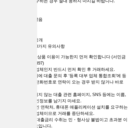
체 사진을 요구하는 경우 절대 응하지 마시길 바랍니다.
내용 자세히 보기
오늘 하루 열지 않음
[닫기]
대출브라더스대부중개
대부 업체 이용시 10가지 유의사항
정책서민금융상품 이용이 가능한지 먼저 확인합니다 (서민금
융진흥원
✆
1397)
등록된 대부 업체인지 반드시 먼저 확인 후 거래하세요.
등록대부 업체에 대출 문의 후 ‘등록 대부 업체 통합조회’에
등
록되지 않은 전화번호
로 연락이 오는 경우 받지 않거나 바로
끊습니다.
출처가 확인되지 않는 대출 관련 홈페이지, SNS
등에는 이름,
연락처 등
개인정보
를 남기지 마세요.
신체사진, 지인 연락처, 휴대폰 애플리케이션 설치
를 요구하는
업체는 불법 업체이므로
거래를 중단
하세요.
연 20% 초과
대출금리 수취는
민・형사상 불법
이고 초과분 이
자계약은 무효입니다.