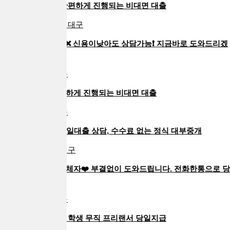
복잡한 절차 없이 간편하게 진행되는 비대면 대출
신속정직대부중개 | 대구
조회❌기록❌수수료❌ 신용이낮아도 상담가능❗ 지금바로 도와드리겠
습니다
성우대부중개 | 대구
전국 어디서나 간편하게 진행되는 비대면 대출
태산대부중개 | 대구
24시간 연중무휴 당일대출 상담, 수수료 없는 정식 대부중개
퍼펙트대부중개 | 대구
❤️무직자/저신용/연체자❤️ 부결없이 도와드립니다. 전화한통으로 당
일즉시…
소망대부중개 | 대구
직장인 주부 일용직 학생 무직 프리랜서 당일지급