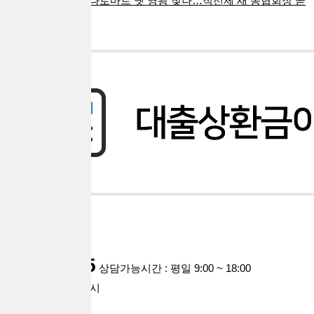
[현장연결] 하나로마트 옛 영광 찾나…직선제 새 농협회장 곧
결정
2024.01.25
customer
1668-0935
상담가능시간 : 평일 9:00 ~ 18:00
점심시간 : 12시 ~ 1시
주말,공휴일 휴무