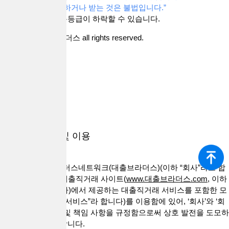
중개수수료를 요구하거나 받는 것은 불법입니다.”
대출 시 귀하의 신용등급이 하락할 수 있습니다.
Copyright 대출브라더스 all rights reserved.
지역별
상품별
내정보
개인정보 수집 및 이용
이 약관은 (주)브라더스네트워크(대출브라더스)(이하 “회사”라고 합
니다)가 운영하는 대출직거래 사이트(
www.대출브라더스.com,
이하
“사이트”라고 합니다)에서 제공하는 대출직거래 서비스를 포함한 모
든 웹 서비스(이하 “서비스”라 합니다)를 이용함에 있어, ‘회사’와 ‘회
원’간의 권리, 의무 및 책임 사항을 규정함으로써 상호 발전을 도모하
는 것을 목적으로 합니다.