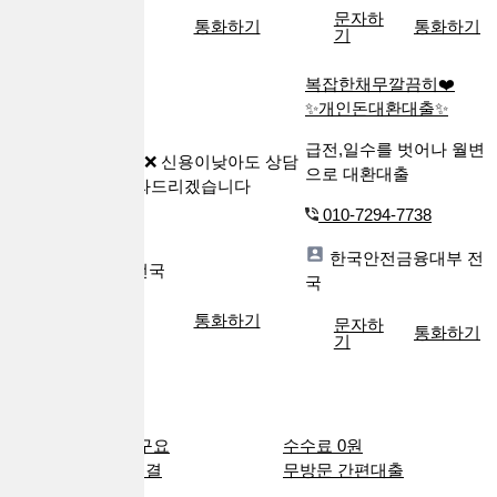
문자하
문자하기
통화하기
통화하기
기
복잡한채무깔끔히❤️
협회정식등록업체
✨개인돈대환대출✨
최대한도 당일지급
급전,일수를 벗어나 월변
조회❌기록❌수수료❌ 신용이낮아도 상담
으로 대환대출
가능❗ 지금바로 도와드리겠습니다
010-7294-7738
010-2180-6032
한국안전금융대부
전
성우대부중개
전국
국
문자하기
통화하기
문자하
통화하기
기
메인
대출업체
광고안내
타업체부결나셨다구요
수수료 0원
급한자금5분안에해결
무방문 간편대출