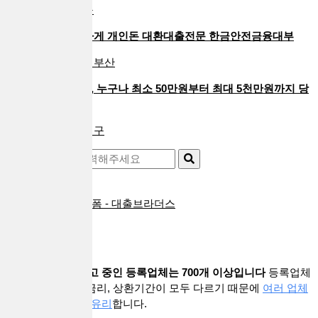
한결대부중개 | 대구
복잡한 채무, 깔끔하게 개인돈 대환대출전문 한금안전금융대부
한국안전금융대부 | 부산
신용조회 기록 없이, 누구나 최소 50만원부터 최대 5천만원까지 당
일 대…
나이스대부중개 | 대구
더보기 +
대출브라더스에 광고 중인 등록업체는 700개 이상입니다
등록업체
마다 기준과 상품, 금리, 상환기간이 모두 다르기 때문에
여러 업체
와 상담해보시는게 유리
합니다.