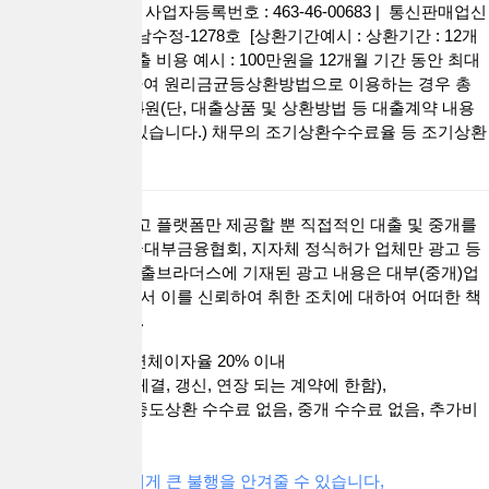
대표이사 : 권현수 | 사업자등록번호 : 463-46-00683 | 통신판매업신
고번호 : 제2022-성남수정-1278호 [상환기간예시 : 상환기간 : 12개
월 ~ 60개월 / 총 대출 비용 예시 : 100만원을 12개월 기간 동안 최대
금리 연 20% 적용하여 원리금균등상환방법으로 이용하는 경우 총
상환 금액 1,111,614원(단, 대출상품 및 상환방법 등 대출계약 내용
에 따라 달라질 수 있습니다.) 채무의 조기상환수수료율 등 조기상환
조건 없음.]
대출브라더스는 광고 플랫폼만 제공할 뿐 직접적인 대출 및 중개를
하지 않습니다. 한국대부금융협회, 지자체 정식허가 업체만 광고 등
록이가능합니다. 대출브라더스에 기재된 광고 내용은 대부(중개)업
체가 공하는 정보로서 이를 신뢰하여 취한 조치에 대하여 어떠한 책
임을 지지 않습니다.
금리 연20% 이내, 연체이자율 20% 이내
(단, 2021. 7.7부터 체결, 갱신, 연장 되는 계약에 한함),
취급 수수로 없음, 중도상환 수수료 없음, 중개 수수료 없음, 추가비
용 없음.
“과도한 빚은 자신에게 큰 불행을 안겨줄 수 있습니다,