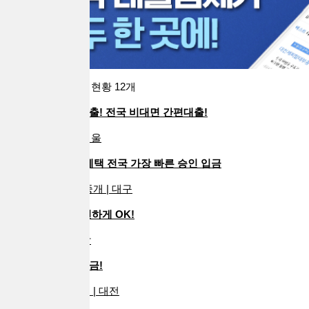
전국 대출업체 등록 현황
12
개
24시간 빠른 당일대출! 전국 비대면 간편대출!
하데스대부중개 | 서울
3개월 납입금 면제혜택 전국 가장 빠른 승인 입금
베스트파트너대부중개 | 대구
월변가능! 누구나 편하게 OK!
무제대부중개 | 경남
24시 여상담 당일입금!
The빠른24대부중개 | 대전