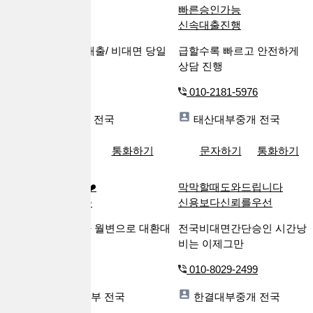
누구나 10~5000
빠른승인가능
사업자 최대1억
신속대출진행
24시간 쉽고 빠른 대출/ 비대면 당일
급할수록 빠르고 안전하게
대출
상담 진행
010-7249-0240
010-2181-5976
나이스대부중개
전국
태산대부중개
전국
문자하기
통화하기
문자하기
통화하기
복잡한채무깔끔히❤️
막막할때도와드립니다
✨개인돈대환대출✨
신용보다신뢰를우선
급전,일수를 벗어나 월변으로 대환대
전국비대면간단승인 시간낭
출
비는 이제그만
010-7294-7738
010-8029-2499
한국안전금융대부
전국
한결대부중개
전국