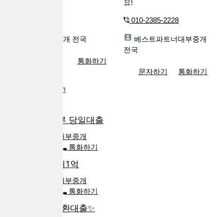
중개
요!
010-7529-4187
010-2385-2228
신속정직대부중개
전국
베스트파트너대부중개
전국
문자하기
통화하기
문자하기
통화하기
M
프리미어 배너광고
광고안내
24시간 빠른 당일대출
전국
하데스대부중개
상세보기
통화하기
사업자 최대1억
전국
나이스대부중개
상세보기
통화하기
✨개인돈대환대출✨