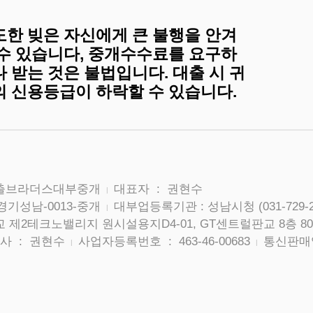
도한 빚은 자신에게 큰 불행을 안겨
 수 있습니다, 중개수수료를 요구하
 받는 것은 불법입니다. 대출 시 귀
의 신용등급이 하락할 수 있습니다.
대출브라더스대부중개
대표자 : 권현수
|
경기성남-0013-중개
대부업등록기관 : 성남시청 (031-729-2
|
 제2테크노밸리지 원시설용지D4-01, GT센트럴판교 8층 80
사 : 권현수
사업자등록번호 : 463-46-00683
통신판매업
|
|