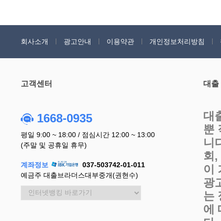
회사소개
광고안내
이용약관
개인정보처리방침
고객센터
대출
대
1668-0935
뿐
평일 9:00 ~ 18:00 / 점심시간 12:00 ~ 13:00
니
(주말 및 공휴일 휴무)
회
계좌정보
037-503742-01-011
이
예금주 대출브라더스대부중개(권현수)
광
는
에