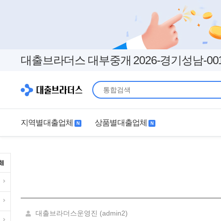
대출브라더스 대부중개 2026-경기성남-00
지역별대출업체
상품별대출업체
N
N
지역별대출업체
상품별대출업체
서울
경기
직장인
무직자
인천
부산
여성
개인돈
대구
더보기+
연체자
더보기+
대출브라더스운영진 (admin2)