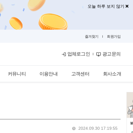
오늘 하루 보지 않기
즐겨찾기
회원가입
업체로그인
광고문의
커뮤니티
이용안내
고객센터
회사소개
공식블로그
이용안내
공지사항
회사소개
금융뉴스
입점안내
자주묻는질문
광고안내
카카오톡문의
광고제휴문의
불
2024.09.30 17:19:55