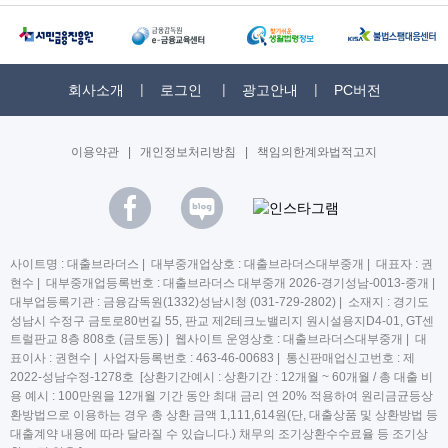
회사소개
로그인
광고안내
PC버전
이용약관
|
개인정보처리방침
|
책임의한계와법적고지
사이트명 : 대출브라더스 | 대부중개업상호 : 대출브라더스대부중개 | 대표자 : 권
현수 | 대부중개업등록번호 : 대출브라더스 대부중개 2026-경기성남-0013-중개 |
대부업등록기관 : 금융감독원(1332)성남시청 (031-729-2802) | 소재지 : 경기도
성남시 수정구 금토로80번길 55, 판교 제2테크노밸리지 원시설용지D4-01, GT센
트럴판교 8층 808호 (금토동) | 웹사이트 운영상호 : 대출브라더스대부중개 | 대
표이사 : 권현수 | 사업자등록번호 : 463-46-00683 | 통신판매업신고번호 : 제
2022-성남수정-1278호 [상환기간예시 : 상환기간 : 12개월 ~ 60개월 / 총 대출 비
용 예시 : 100만원을 12개월 기간 동안 최대 금리 연 20% 적용하여 원리금균등상
환방법으로 이용하는 경우 총 상환 금액 1,111,614원(단, 대출상품 및 상환방법 등
대출계약 내용에 따라 달라질 수 있습니다.) 채무의 조기상환수수료율 등 조기상