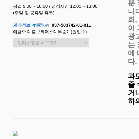
뿐
평일 9:00 ~ 18:00 / 점심시간 12:00 ~ 13:00
니
(주말 및 공휴일 휴무)
회
계좌정보
037-503742-01-011
이
예금주 대출브라더스대부중개(권현수)
광
는
에
다.
과
줄
거나
하