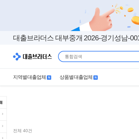
대출브라더스 대부중개 2026-경기성남-00
지역별대출업체
상품별대출업체
N
N
지역별대출업체
상품별대출업체
서울
경기
직장인
무직자
인천
부산
여성
개인돈
대구
더보기+
연체자
더보기+
전체 40건