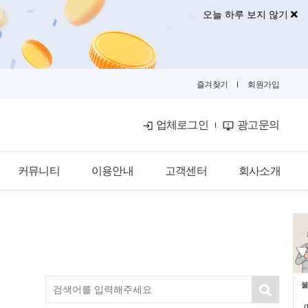
오늘 하루 보지 않기
즐겨찾기
회원가입
업체로그인
광고문의
커뮤니티
이용안내
고객센터
회사소개
공식블로그
이용안내
공지사항
회사소개
금융뉴스
입점안내
자주묻는질문
광고안내
카카오톡문의
광고제휴문의
불