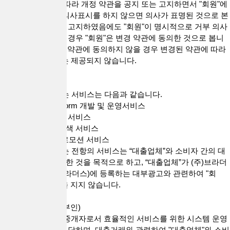
4. "회사"가 전항에 따라 개정 약관을 공지 또는 고지하면서 "회원"에
게 해당 기간 내에 의사표시를 하지 않으면 의사가 표명된 것으로 본
다는 뜻을 명확하게 고지하였음에도 "회원"이 명시적으로 거부 의사
표시를 하지 아니한 경우 "회원"은 변경 약관에 동의한 것으로 봅니
다. "회원"이 변경된 약관에 동의하지 않을 경우 변경된 약관에 따라
제공되는 "서비스"는 제공되지 않습니다.
제4조(서비스)
1. "회사"가 제공하는 서비스는 다음과 같습니다.
1) 대출직거래 Platform 개발 및 운영서비스
① 실시간 대출문의 서비스
② 대출업체 정보검색 서비스
2) 광고 집행 및 프로모션 서비스
2. "회사"가 제공하는 전항의 서비스는 “대출업체”와 소비자 간의 대
출직거래 중개를 위한 것을 목적으로 하고, “대출업체”가 (주)브라더
스네트워크(대출브라더스)에 등록하는 대부광고와 관련하여 "회
사"는 일체의 책임을 지지 않습니다.
제5조(대리행위의 부인)
"회사"는 통신판매 중개자로서 효율적인 서비스를 위한 시스템 운영
및 관리 책임만을 부담하며, 대출거래와 관련하여 "대출업체"와 소비