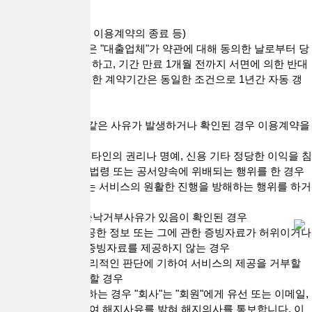
다.
제13조(계약기간 및 이용계약의 종료 등)
1. 이용계약의 기간은 "대출업체"가 약관에 대해 동의한 날로부터 당
해 연도 말일까지로 하고, 기간 만료 1개월 전까지 서면에 의한 반대
의 의사표시가 없는 한 계약기간은 동일한 조건으로 1년간 자동 갱
신됩니다.
2. "회사"의 해지
1) "회사"는 다음과 같은 사유가 발생하거나 확인된 경우 이용계약을
해지할 수 있습니다
① 다른 "회원" 또는 타인의 권리나 명예, 신용 기타 정당한 이익을 침
해하거나 대한민국 법령 또는 공서양속에 위배되는 행위를 한 경우
② "회사"가 제공하는 서비스의 원활한 진행을 방해하는 행위를 하거
나 시도한 경우
③ 제7조 제5항의 승낙거부사유가 있음이 확인된 경우
④ "대출업체"가 제공한 정보 또는 그에 관한 증빙자료가 허위이거나
"회사"가 요청하는 증빙자료를 제공하지 않는 경우
⑤ 기타 "회사"가 합리적인 판단에 기하여 서비스의 제공을 거부할
필요가 있다고 인정할 경우
2) "회사"가 해지를 하는 경우 "회사"는 "회원"에게 유선 또는 이메일,
기타의 방법을 통하여 해지사유를 밝혀 해지의사를 통보합니다. 이