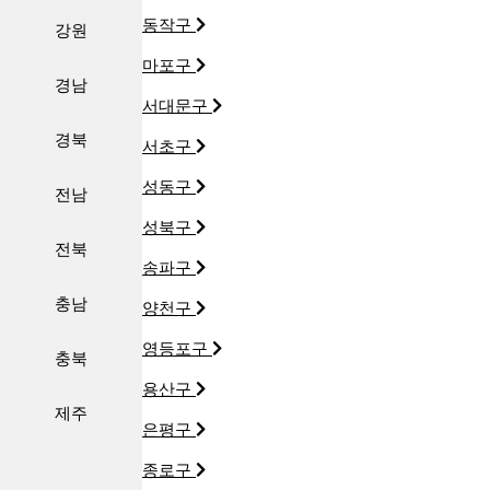
동작구
강원
마포구
경남
서대문구
경북
서초구
성동구
전남
성북구
전북
송파구
충남
양천구
영등포구
충북
용산구
제주
은평구
종로구