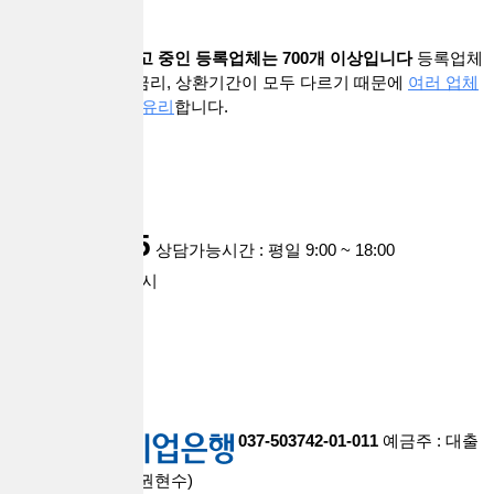
대출브라더스에 광고 중인 등록업체는 700개 이상입니다
등록업체
마다 기준과 상품, 금리, 상환기간이 모두 다르기 때문에
여러 업체
와 상담해보시는게 유리
합니다.
customer
1668-0935
상담가능시간 : 평일 9:00 ~ 18:00
점심시간 : 12시 ~ 1시
주말,공휴일 휴무
account
037-503742-01-011
예금주 : 대출
브라더스대부중개(권현수)