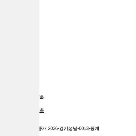
추가대출
자동차대출
부동산대출
24시대출
급전대출
일용직대출
프리랜서대출
전당포대출
신불자대출
주부대출
회생파산대출
대환대출
군인대출
대학생대출
카드소지자대출
비상금대출
배달라이더대출
기타대출
대출브라더스 대부중개 2026-경기성남-0013-중개