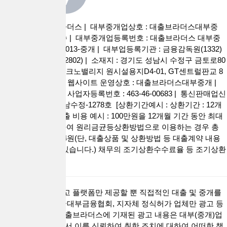
사이트명 : 대출브라더스 | 대부중개업상호 : 대출브라더스대부중
개 | 대표자 : 권현수 | 대부중개업등록번호 : 대출브라더스 대부중
개 2026-경기성남-0013-중개 | 대부업등록기관 : 금융감독원(1332)
성남시청 (031-729-2802) | 소재지 : 경기도 성남시 수정구 금토로80
번길 55, 판교 제2테크노밸리지 원시설용지D4-01, GT센트럴판교 8
층 808호 (금토동) | 웹사이트 운영상호 : 대출브라더스대부중개 |
대표이사 : 권현수 | 사업자등록번호 : 463-46-00683 | 통신판매업신
고번호 : 제2022-성남수정-1278호 [상환기간예시 : 상환기간 : 12개
월 ~ 60개월 / 총 대출 비용 예시 : 100만원을 12개월 기간 동안 최대
금리 연 20% 적용하여 원리금균등상환방법으로 이용하는 경우 총
상환 금액 1,111,614원(단, 대출상품 및 상환방법 등 대출계약 내용
에 따라 달라질 수 있습니다.) 채무의 조기상환수수료율 등 조기상환
조건 없음.]
대출브라더스는 광고 플랫폼만 제공할 뿐 직접적인 대출 및 중개를
하지 않습니다. 한국대부금융협회, 지자체 정식허가 업체만 광고 등
록이가능합니다. 대출브라더스에 기재된 광고 내용은 대부(중개)업
체가 공하는 정보로서 이를 신뢰하여 취한 조치에 대하여 어떠한 책