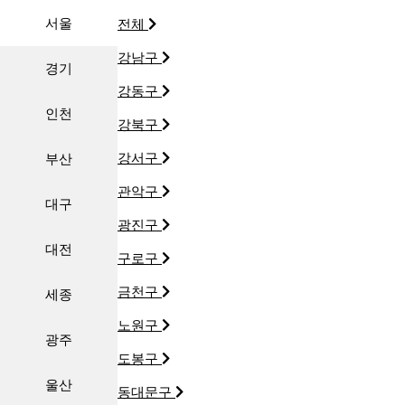
서울
전체
강남구
경기
강동구
인천
강북구
강서구
부산
관악구
대구
광진구
대전
구로구
금천구
세종
노원구
광주
도봉구
울산
동대문구