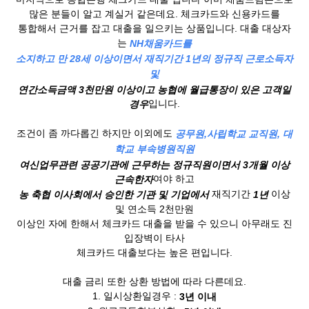
많은 분들이 알고 계실거 같은데요. 체크카드와 신용카드를
통합해서 근거를 잡고 대출을 일으키는 상품입니다. 대출 대상자
는
NH채움카드를
소지하고 만 28세 이상이면서 재직기간 1년의 정규직 근로소득자
및
연간소득금액 3천만원 이상이고 농협에 월급통장이 있은 고객일
​입니다.
경우
조건이 좀 까다롭긴 하지만 이외에도
​공무원,사립학교 교직원, 대
학교 부속병원직원
여신업무관련 공공기관에 근무하는 정규직원이면서 3개월 이상
​여야 하고
근속한자
​재직기간
​이상
​농 축협 이사회에서 승인한 기관 및 기업에서
1년
및 연소득 2천만원
이상인 자에 한해서 체크카드 대출을 받을 수 있으니 아무래도 진
입장벽이 타사
체크카드 대출보다는 높은 편입니다.
대출 금리 또한 상환 방법에 따라 다른데요.
1. 일시상환일경우 :
3년 이내