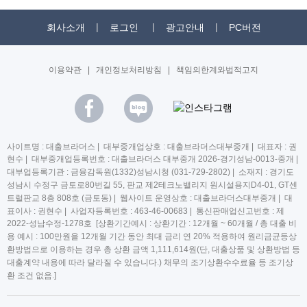
회사소개
로그인
광고안내
PC버전
이용약관
|
개인정보처리방침
|
책임의한계와법적고지
사이트명 : 대출브라더스 | 대부중개업상호 : 대출브라더스대부중개 | 대표자 : 권
현수 | 대부중개업등록번호 : 대출브라더스 대부중개 2026-경기성남-0013-중개 |
대부업등록기관 : 금융감독원(1332)성남시청 (031-729-2802) | 소재지 : 경기도
성남시 수정구 금토로80번길 55, 판교 제2테크노밸리지 원시설용지D4-01, GT센
트럴판교 8층 808호 (금토동) | 웹사이트 운영상호 : 대출브라더스대부중개 | 대
표이사 : 권현수 | 사업자등록번호 : 463-46-00683 | 통신판매업신고번호 : 제
2022-성남수정-1278호 [상환기간예시 : 상환기간 : 12개월 ~ 60개월 / 총 대출 비
용 예시 : 100만원을 12개월 기간 동안 최대 금리 연 20% 적용하여 원리금균등상
환방법으로 이용하는 경우 총 상환 금액 1,111,614원(단, 대출상품 및 상환방법 등
대출계약 내용에 따라 달라질 수 있습니다.) 채무의 조기상환수수료율 등 조기상
환 조건 없음.]