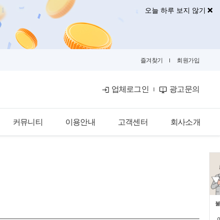
오늘 하루 보지 않기
즐겨찾기
회원가입
업체로그인
광고문의
커뮤니티
이용안내
고객센터
회사소개
공식블로그
이용안내
공지사항
회사소개
금융뉴스
입점안내
자주묻는질문
광고안내
카카오톡문의
광고제휴문의
불