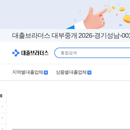
대출브라더스 대부중개 2026-경기성남-00
지역별대출업체
상품별대출업체
N
N
지역별대출업체
상품별대출업체
서울
경기
직장인
무직자
인천
부산
여성
개인돈
대구
더보기+
연체자
더보기+