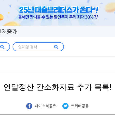
13-중개
연말정산 간소화자료 추가 목록!
페이스북공유
트위터공유