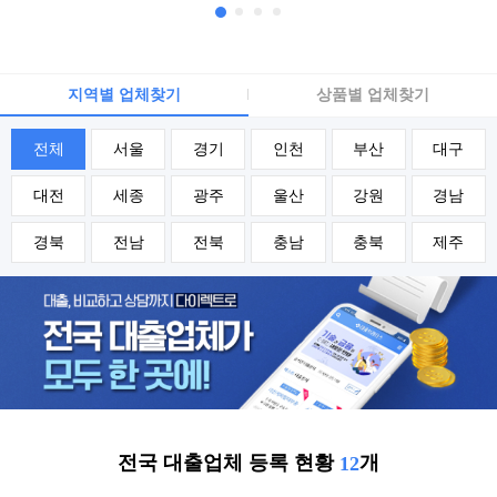
지역별 업체찾기
상품별 업체찾기
전체
서울
경기
인천
부산
대구
대전
세종
광주
울산
강원
경남
경북
전남
전북
충남
충북
제주
전국 대출업체 등록 현황
개
12