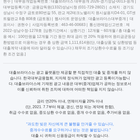
현수 | 대부중개업등록번호 : 대출브라더스 대부중개 2026-경기성남-0013-중개 |
대부업등록기관 : 금융감독원(1332)성남시청 (031-729-2802) | 소재지 : 경기도
성남시 수정구 금토로80번길 55, 판교 제2테크노밸리지 원시설용지D4-01, GT센
트럴판교 8층 808호 (금토동) | 웹사이트 운영상호 : 대출브라더스대부중개 | 대
표이사 : 권현수 | 사업자등록번호 : 463-46-00683 | 통신판매업신고번호 : 제
2022-성남수정-1278호 [상환기간예시 : 상환기간 : 12개월 ~ 60개월 / 총 대출 비
용 예시 : 100만원을 12개월 기간 동안 최대 금리 연 20% 적용하여 원리금균등상
환방법으로 이용하는 경우 총 상환 금액 1,111,614원(단, 대출상품 및 상환방법 등
대출계약 내용에 따라 달라질 수 있습니다.) 채무의 조기상환수수료율 등 조기상
환 조건 없음.]
대출브라더스는 광고 플랫폼만 제공할 뿐 직접적인 대출 및 중개를 하지 않
습니다. 한국대부금융협회, 지자체 정식허가 업체만 광고 등록이가능합니
다. 대출브라더스에 기재된 광고 내용은 대부(중개)업체가 공하는 정보로서
이를 신뢰하여 취한 조치에 대하여 어떠한 책임을 지지 않습니다.
금리 연20% 이내, 연체이자율 20% 이내
(단, 2021. 7.7부터 체결, 갱신, 연장 되는 계약에 한함),
취급 수수로 없음, 중도상환 수수료 없음, 중개 수수료 없음, 추가비용 없음.
“과도한 빚은 자신에게 큰 불행을 안겨줄 수 있습니다,
중개수수료를 요구하거나 받는 것은 불법입니다.”
대출 시 귀하의 신용등급이 하락할 수 있습니다.