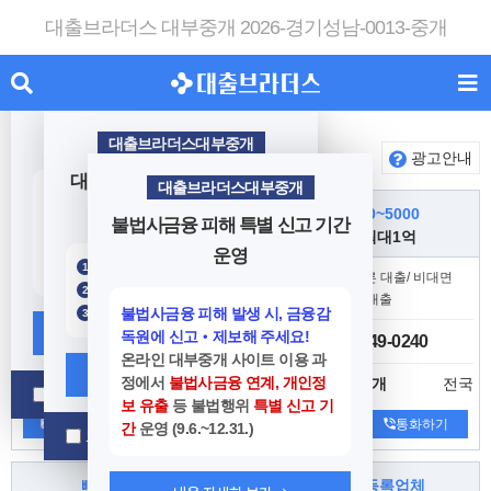
대출브라더스 대부중개 2026-경기성남-0013-중개
대출브라더스대부중개
대출거래 시 주의사항
대출브라더스대부중개
대출업체
프리미어, 스페셜
광고안내
대부 업체 이용시 10가지 유의
대출브라더스대부중개
대출 상담 시 본인이 대출한 업체를 잊지않기 위해 정확히 해당업체 상호명, 연락처 등 꼭 메모・저장 하시기 바랍니다.
(업체 상호명, 연락처 등 대출브라더스 홈페이지에서 검색가능)
사항
전국 비대면대출
누구나 10~5000
불법사금융 피해 특별 신고 기간
대출을 목적으로 첫거래 고금리 대출(급전)을 강요하고 기타 수수료를 입금 후 월변등으로 한도를 높여주는 조건은 사기행위입니다.
24시간 빠른 당일대출
사업자 최대1억
운영
대출브라더스 담당자를 사칭하여 대출상담 및 대출을 권유하는 경우 절대 거래 응하지 마시기 바랍니다.
✆
정책서민금융상품 이용이 가능한지 먼저 확인합니다 (서민금융진흥원
1397)
(대출브라더스는 직접적인 대출 및 알선/중개를 하지 않습니다.)
친절한 여성상담사 전국 비대면
24시간 쉽고 빠른 대출/ 비대면
등록된 대부 업체인지 반드시 먼저 확인 후 거래하세요.
즉시 대출
당일 대출
불법사금융 피해 발생 시, 금융감
등록대부 업체에 대출 문의 후 ‘등록 대부 업체 통합조회’에
로 
등록되지 않은 전화번호
내용 자세히 보기
독원에 신고‧제보해 주세요!
010-2108-3860
010-7249-0240
온라인 대부중개 사이트 이용 과
내용 자세히 보기
정에서
불법사금융 연계, 개인정
전국
전국
하데스대부중개
나이스대부중개
오늘 하루 열지 않음
[닫기]
보 유출
등 불법행위
특별 신고 기
문자하기
통화하기
문자하기
통화하기
간
운영 (9.6.~12.31.)
오늘 하루 열지 않음
[닫기]
○
불법사금융 피해 발생 경로
빠른승인가능
협회정식등록업체