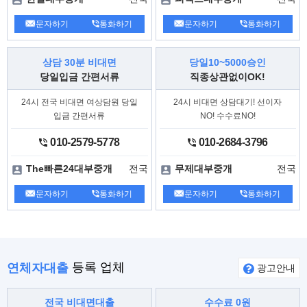
문자하기
통화하기
문자하기
통화하기
상담 30분 비대면
당일10~5000승인
당일입금 간편서류
직종상관없이OK!
24시 전국 비대면 여상담원 당일
24시 비대면 상담대기! 선이자
입금 간편서류
NO! 수수료NO!
010-2579-5778
010-2684-3796
전국
전국
The빠른24대부중개
무제대부중개
문자하기
통화하기
문자하기
통화하기
등록 업체
연체자대출
광고안내
전국 비대면대출
수수료 0원