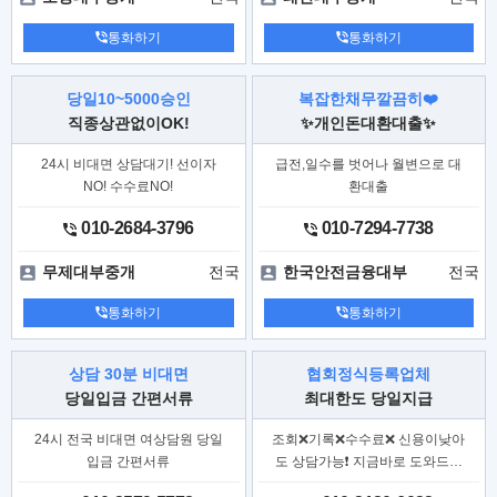
통화하기
통화하기
당일10~5000승인
복잡한채무깔끔히❤️
직종상관없이OK!
✨개인돈대환대출✨
24시 비대면 상담대기! 선이자
급전,일수를 벗어나 월변으로 대
NO! 수수료NO!
환대출
010-2684-3796
010-7294-7738
전국
전국
무제대부중개
한국안전금융대부
통화하기
통화하기
상담 30분 비대면
협회정식등록업체
당일입금 간편서류
최대한도 당일지급
24시 전국 비대면 여상담원 당일
조회❌기록❌수수료❌ 신용이낮아
입금 간편서류
도 상담가능❗ 지금바로 도와드리
겠습니다