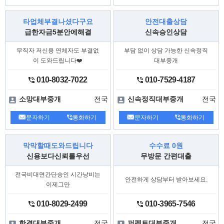
금융신고센터 >
불법사금융 개인정보
불법 유통신고
타업체부결나셨다구요
안전대출상담
☎
-
(→3번)
(유선문의)
1332번
급한자금5분안에해결
신속승인상담
○
포상제도
무직자 저신용 연체자도 부결없
부담 없이 상담 가능한 신속정직
하고,
구체적인 혐의사실을 제보
수사
이 도와드립니다❤️
대부중개
하는 등 공로가 인정되는 경우
에 기여
합니다.
010-8032-7022
010-7529-4187
최대 1,000만원까지 포상 가능
전국
전국
소망대부중개
신속정직대부중개
문자하기
통화하기
문자하기
통화하기
막막할때도와드립니다
수수료 0원
신용보다신뢰를우선
무방문 간편대출
전국비대면간단승인 시간낭비는
안전하게 상담부터 받아보세요.
이제그만
010-8029-2499
010-3965-7546
전국
전국
한결대부중개
퍼펙트대부중개