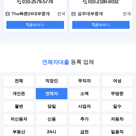
010-2579-5778
010-2180-6032
전국
전국
The빠른24대부중개
성우대부중개
통화하기
통화하기
등록 업체
연체자대출
전체
직장인
무직자
여성
개인돈
연체자
소액
무방문
월변
당일
사업자
일수
저신용자
신용
추가
자동차
부동산
24시
급전
일용직