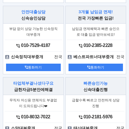
안전대출상담
3개월 납임금 면제!
신속승인상담
전국 가장빠른 입금!
부담 없이 상담 가능한 신속정직
납임금 면제혜택과 빠른 승인으
대부중개
로 대출 입금 받아보세요!
010-7529-4187
010-2385-2228
전국
전국
신속정직대부중개
베스트파트너대부중개
통화하기
통화하기
타업체부결나셨다구요
빠른승인가능
급한자금5분안에해결
신속대출진행
무직자 저신용 연체자도 부결없
급할수록 빠르고 안전하게 상담
이 도와드립니다❤️
진행
010-8032-7022
010-2181-5976
전국
전국
소망대부중개
태산대부중개