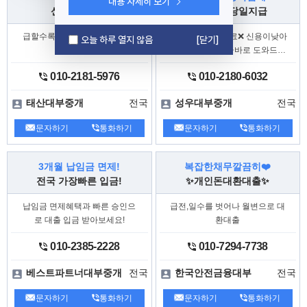
내용 자세히 보기
온라인 대부중개 사이트에서 광고 중인
신속대출진행
최대한도 당일지급
,
‘등록 대부 업체’ 연락처로 연락 시
해당 업체 연락처가 아닌
로
다른 번호
급할수록 빠르고 안전하게 상담
조회❌기록❌수수료❌ 신용이낮아
오늘 하루 열지 않음
[닫기]
되
연락이 와 불법사금융업체로 연결
진행
도 상담가능❗ 지금바로 도와드리
어 고금리(20% 초과) 및
등
겠습니다
불법 추심
010-2181-5976
010-2180-6032
의
가 발생하는 경우
불법사금융 피해
가 있습니다.
전국
전국
태산대부중개
성우대부중개
○
신고 대상
문자하기
통화하기
문자하기
통화하기
온라인 대부중개 사이트 이용 과정에서
되거나,
불법사금융업체로 연결
개인
3개월 납임금 면제!
복잡한채무깔끔히❤️
가
되어 불법사금
정보
제3자에게 유출
융 피해가 발생한 경우
전국 가장빠른 입금!
✨개인돈대환대출✨
→ 대출을 문의한
“온라인 대부중개
납임금 면제혜택과 빠른 승인으
급전,일수를 벗어나 월변으로 대
및
사이트”, “등록 대부 업체”
“불법
로 대출 입금 받아보세요!
환대출
관련
사금융업체”
업체명‧전화번
등 신고
호‧거래정보‧피해내역
010-2385-2228
010-7294-7738
○
신고 방법
전국
전국
베스트파트너대부중개
한국안전금융대부
-
금융감독원 홈페이지(금융감
(온라인)
독원 통합홈페이지 > 민원·신고) > 불법
문자하기
통화하기
문자하기
통화하기