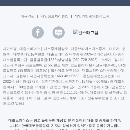
이용약관
|
개인정보처리방침
|
책임의한계와법적고지
사이트명 : 대출브라더스 | 대부중개업상호 : 대출브라더스대부중개 | 대표자 : 권
현수 | 대부중개업등록번호 : 대출브라더스 대부중개 2026-경기성남-0013-중개 |
대부업등록기관 : 금융감독원(1332)성남시청 (031-729-2802) | 소재지 : 경기도
성남시 수정구 금토로80번길 55, 판교 제2테크노밸리지 원시설용지D4-01, GT센
트럴판교 8층 808호 (금토동) | 웹사이트 운영상호 : 대출브라더스대부중개 | 대
표이사 : 권현수 | 사업자등록번호 : 463-46-00683 | 통신판매업신고번호 : 제
2022-성남수정-1278호 [상환기간예시 : 상환기간 : 12개월 ~ 60개월 / 총 대출 비
용 예시 : 100만원을 12개월 기간 동안 최대 금리 연 20% 적용하여 원리금균등상
환방법으로 이용하는 경우 총 상환 금액 1,111,614원(단, 대출상품 및 상환방법 등
대출계약 내용에 따라 달라질 수 있습니다.) 채무의 조기상환수수료율 등 조기상
환 조건 없음.]
대출브라더스는 광고 플랫폼만 제공할 뿐 직접적인 대출 및 중개를 하지 않
습니다. 한국대부금융협회, 지자체 정식허가 업체만 광고 등록이가능합니