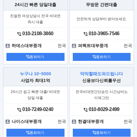
24시간 빠른 당일대출
무방문 간편대출
친절한 여성상담사 전국 비대면
안전하게 상담부터 받아보세요.
즉시 대출
010-2108-3860
010-3965-7546
전국
전국
하데스대부중개
퍼펙트대부중개
통화하기
통화하기
누구나 10~5000
막막할때도와드립니다
사업자 최대1억
신용보다신뢰를우선
24시간 쉽고 빠른 대출/ 비대면
전국비대면간단승인 시간낭비는
당일 대출
이제그만
010-7249-0240
010-8029-2499
전국
전국
나이스대부중개
한결대부중개
통화하기
통화하기