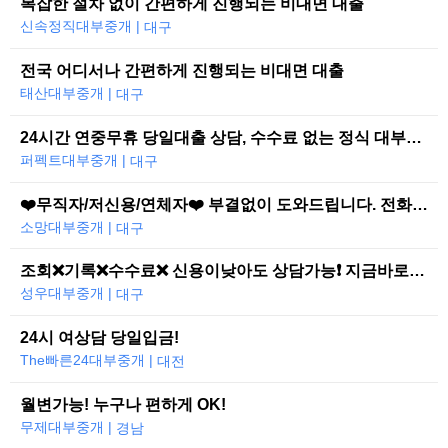
복잡한 절차 없이 간편하게 진행되는 비대면 대출
신속정직대부중개 |
대구
전국 어디서나 간편하게 진행되는 비대면 대출
태산대부중개 |
대구
24시간 연중무휴 당일대출 상담, 수수료 없는 정식 대부중개
퍼펙트대부중개 |
대구
❤️무직자/저신용/연체자❤️ 부결없이 도와드립니다. 전화한통으로 당일즉시대출
소망대부중개 |
대구
조회❌기록❌수수료❌ 신용이낮아도 상담가능❗ 지금바로 도와드리겠습니다
성우대부중개 |
대구
24시 여상담 당일입금!
The빠른24대부중개 |
대전
월변가능! 누구나 편하게 OK!
무제대부중개 |
경남