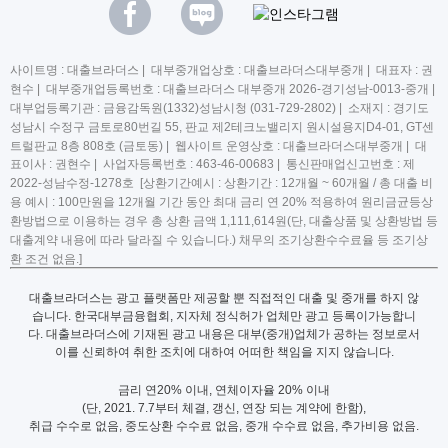
사이트명 : 대출브라더스 | 대부중개업상호 : 대출브라더스대부중개 | 대표자 : 권
현수 | 대부중개업등록번호 : 대출브라더스 대부중개 2026-경기성남-0013-중개 |
대부업등록기관 : 금융감독원(1332)성남시청 (031-729-2802) | 소재지 : 경기도
성남시 수정구 금토로80번길 55, 판교 제2테크노밸리지 원시설용지D4-01, GT센
트럴판교 8층 808호 (금토동) | 웹사이트 운영상호 : 대출브라더스대부중개 | 대
표이사 : 권현수 | 사업자등록번호 : 463-46-00683 | 통신판매업신고번호 : 제
2022-성남수정-1278호 [상환기간예시 : 상환기간 : 12개월 ~ 60개월 / 총 대출 비
용 예시 : 100만원을 12개월 기간 동안 최대 금리 연 20% 적용하여 원리금균등상
환방법으로 이용하는 경우 총 상환 금액 1,111,614원(단, 대출상품 및 상환방법 등
대출계약 내용에 따라 달라질 수 있습니다.) 채무의 조기상환수수료율 등 조기상
환 조건 없음.]
대출브라더스는 광고 플랫폼만 제공할 뿐 직접적인 대출 및 중개를 하지 않
습니다. 한국대부금융협회, 지자체 정식허가 업체만 광고 등록이가능합니
다. 대출브라더스에 기재된 광고 내용은 대부(중개)업체가 공하는 정보로서
이를 신뢰하여 취한 조치에 대하여 어떠한 책임을 지지 않습니다.
금리 연20% 이내, 연체이자율 20% 이내
(단, 2021. 7.7부터 체결, 갱신, 연장 되는 계약에 한함),
취급 수수로 없음, 중도상환 수수료 없음, 중개 수수료 없음, 추가비용 없음.