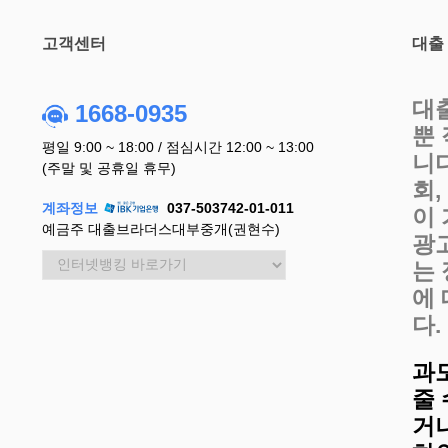
고객센터
대출
대
1668-0935
뿐
평일 9:00 ~ 18:00 / 점심시간 12:00 ~ 13:00
니
(주말 및 공휴일 휴무)
회
계좌정보
037-503742-01-011
이
예금주 대출브라더스대부중개(권현수)
광
는
에
다.
과
줄
거나