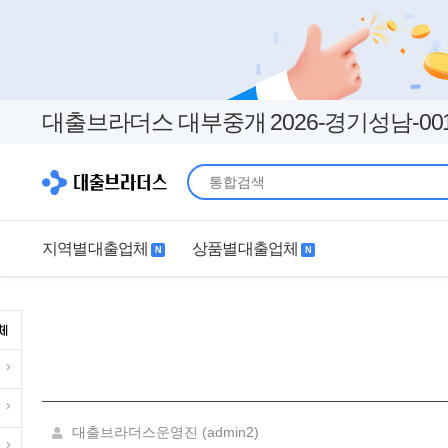
대출브라더스 대부중개 2026-경기성남-00
지역별대출업체
상품별대출업체
N
N
지역별대출업체
상품별대출업체
서울
경기
직장인
무직자
인천
부산
여성
개인돈
대구
더보기+
연체자
더보기+
대출브라더스운영진 (admin2)