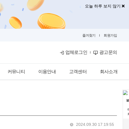
오늘 하루 보지 않기
즐겨찾기
회원가입
업체로그인
광고문의
커뮤니티
이용안내
고객센터
회사소개
공식블로그
이용안내
공지사항
회사소개
금융뉴스
입점안내
자주묻는질문
불
광고안내
카카오톡문의
광고제휴문의
2024.09.30 17:19:55