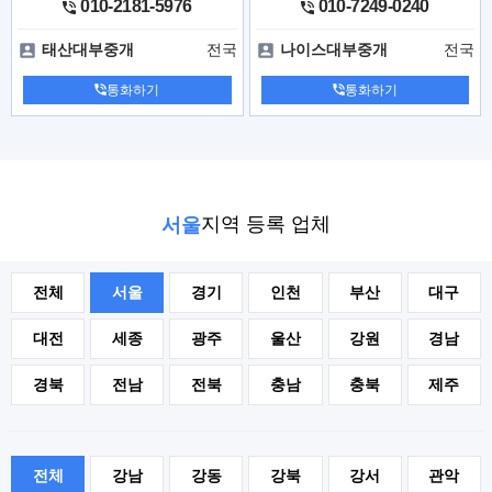
010-2181-5976
010-7249-0240
전국
전국
태산대부중개
나이스대부중개
통화하기
통화하기
지역 등록 업체
서울
전체
서울
경기
인천
부산
대구
대전
세종
광주
울산
강원
경남
경북
전남
전북
충남
충북
제주
전체
강남
강동
강북
강서
관악