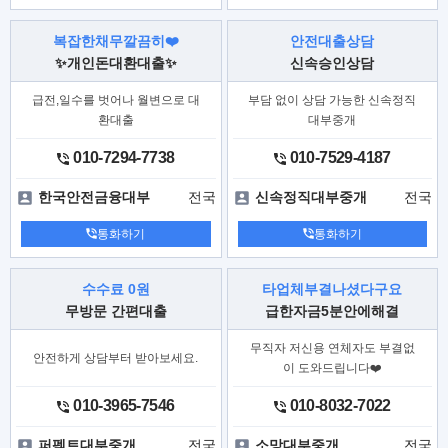
복잡한채무깔끔히❤️
안전대출상담
✨개인돈대환대출✨
신속승인상담
급전,일수를 벗어나 월변으로 대
부담 없이 상담 가능한 신속정직
환대출
대부중개
010-7294-7738
010-7529-4187
전국
전국
한국안전금융대부
신속정직대부중개
통화하기
통화하기
수수료 0원
타업체부결나셨다구요
무방문 간편대출
급한자금5분안에해결
무직자 저신용 연체자도 부결없
안전하게 상담부터 받아보세요.
이 도와드립니다❤️
010-3965-7546
010-8032-7022
전국
전국
퍼펙트대부중개
소망대부중개