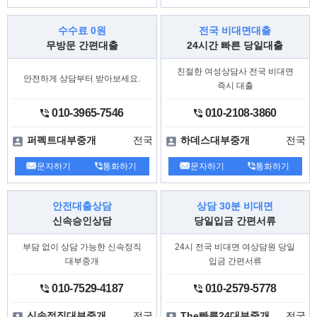
-
(→3번)
(유선문의)
1332번
○
포상제도
수수료 0원
전국 비대면대출
무방문 간편대출
24시간 빠른 당일대출
하고,
구체적인 혐의사실을 제보
수사에 기
하는 등 공로가 인정되는 경우
여
최대
친절한 여성상담사 전국 비대면
합니다.
1,000만원까지 포상 가능
안전하게 상담부터 받아보세요.
즉시 대출
010-3965-7546
010-2108-3860
전국
전국
퍼펙트대부중개
하데스대부중개
문자하기
통화하기
문자하기
통화하기
안전대출상담
상담 30분 비대면
신속승인상담
당일입금 간편서류
부담 없이 상담 가능한 신속정직
24시 전국 비대면 여상담원 당일
대부중개
입금 간편서류
010-7529-4187
010-2579-5778
전국
전국
신속정직대부중개
The빠른24대부중개