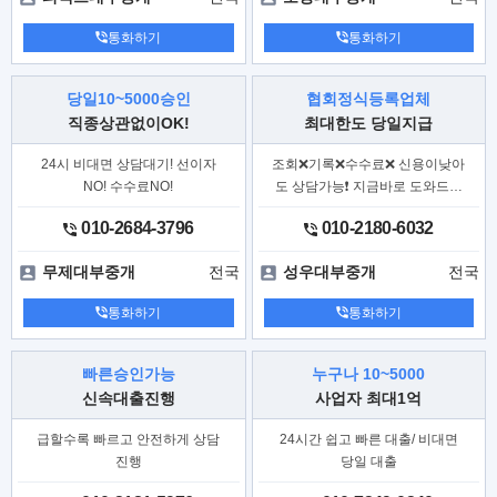
통화하기
통화하기
당일10~5000승인
협회정식등록업체
직종상관없이OK!
최대한도 당일지급
24시 비대면 상담대기! 선이자
조회❌기록❌수수료❌ 신용이낮아
NO! 수수료NO!
도 상담가능❗ 지금바로 도와드리
겠습니다
010-2684-3796
010-2180-6032
전국
전국
무제대부중개
성우대부중개
통화하기
통화하기
빠른승인가능
누구나 10~5000
신속대출진행
사업자 최대1억
급할수록 빠르고 안전하게 상담
24시간 쉽고 빠른 대출/ 비대면
진행
당일 대출