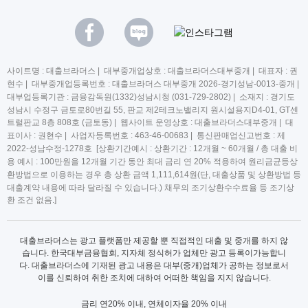
사이트명 : 대출브라더스 | 대부중개업상호 : 대출브라더스대부중개 | 대표자 : 권
현수 | 대부중개업등록번호 : 대출브라더스 대부중개 2026-경기성남-0013-중개 |
대부업등록기관 : 금융감독원(1332)성남시청 (031-729-2802) | 소재지 : 경기도
성남시 수정구 금토로80번길 55, 판교 제2테크노밸리지 원시설용지D4-01, GT센
트럴판교 8층 808호 (금토동) | 웹사이트 운영상호 : 대출브라더스대부중개 | 대
표이사 : 권현수 | 사업자등록번호 : 463-46-00683 | 통신판매업신고번호 : 제
2022-성남수정-1278호 [상환기간예시 : 상환기간 : 12개월 ~ 60개월 / 총 대출 비
용 예시 : 100만원을 12개월 기간 동안 최대 금리 연 20% 적용하여 원리금균등상
환방법으로 이용하는 경우 총 상환 금액 1,111,614원(단, 대출상품 및 상환방법 등
대출계약 내용에 따라 달라질 수 있습니다.) 채무의 조기상환수수료율 등 조기상
환 조건 없음.]
대출브라더스는 광고 플랫폼만 제공할 뿐 직접적인 대출 및 중개를 하지 않
습니다. 한국대부금융협회, 지자체 정식허가 업체만 광고 등록이가능합니
다. 대출브라더스에 기재된 광고 내용은 대부(중개)업체가 공하는 정보로서
이를 신뢰하여 취한 조치에 대하여 어떠한 책임을 지지 않습니다.
금리 연20% 이내, 연체이자율 20% 이내