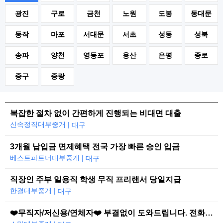
광진
구로
금천
노원
도봉
동대문
동작
마포
서대문
서초
성동
성북
송파
양천
영등포
용산
은평
종로
중구
중랑
복잡한 절차 없이 간편하게 진행되는 비대면 대출
신속정직대부중개 |
대구
3개월 납입금 면제혜택 전국 가장 빠른 승인 입금
베스트파트너대부중개 |
대구
직장인 주부 일용직 학생 무직 프리랜서 당일지급
한결대부중개 |
대구
❤️무직자/저신용/연체자❤️ 부결없이 도와드립니다. 전화한통으로 당일즉시대출