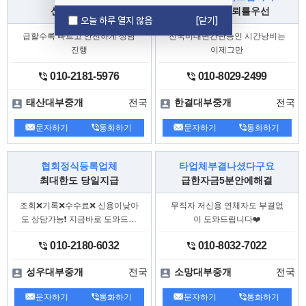
, 해당 업
‘등록 대부 업체’ 연락처로 연락 시
신속대출진행
신용보다신뢰를우선
체 연락처가 아닌
로
다른 번호
연락이 와
오늘 하루 열지 않음
[닫기]
되어 고금리(20%
불법사금융업체로 연결
급할수록 빠르고 안전하게 상담
전국비대면간단승인 시간낭비는
초과) 및
등의
불법 추심
불법사금융 피해
진행
이제그만
가 발생하는 경우가 있습니다.
010-2181-5976
010-8029-2499
○
신고 대상
전국
전국
태산대부중개
한결대부중개
온라인 대부중개 사이트 이용 과정에서
되거나,
가
불법사금융업체로 연결
개인정보
문자하기
통화하기
문자하기
통화하기
되어 불법사금융 피해가
제3자에게 유출
발생한 경우
→ 대출을 문의한
“온라인 대부중개 사이
협회정식등록업체
타업체부결나셨다구요
및
트”, “등록 대부 업체”
“불법사금융업체”
최대한도 당일지급
급한자금5분안에해결
관련
업체명‧전화번호‧거래정보‧피해내역
등 신고
조회❌기록❌수수료❌ 신용이낮아
무직자 저신용 연체자도 부결없
도 상담가능❗ 지금바로 도와드리
이 도와드립니다❤️
○
신고 방법
겠습니다
010-2180-6032
010-8032-7022
-
금융감독원 홈페이지(금융감
(온라인)
독원 통합홈페이지 > 민원·신고) > 불법
전국
전국
성우대부중개
소망대부중개
금융신고센터 >
불법사금융 개인정보 불
법 유통신고
문자하기
통화하기
문자하기
통화하기
☎