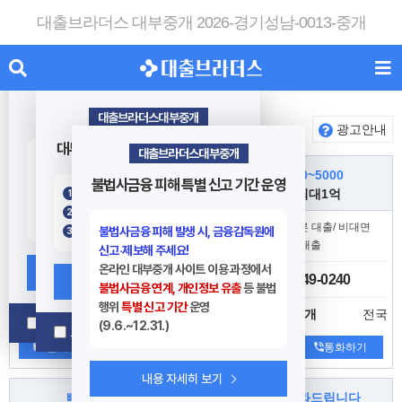
대출브라더스 대부중개 2026-경기성남-0013-중개
대출브라더스대부중개
대출거래 시 주의사항
대출브라더스대부중개
대출업체
프리미어, 스페셜
광고안내
대부 업체 이용시 10가지 유의사항
대출브라더스대부중개
대출 상담 시 본인이 대출한 업체를 잊지않기 위해 정확히 해당업체 상호명, 연락처 등 꼭 메모・저장 하시기 바랍니다.
(업체 상호명, 연락처 등 대출브라더스 홈페이지에서 검색가능)
복잡한채무깔끔히❤️
누구나 10~5000
불법사금융 피해 특별 신고 기간 운영
✆
대출을 목적으로 첫거래 고금리 대출(급전)을 강요하고 기타 수수료를 입금 후 월변등으로 한도를 높여주는 조건은 사기행위입니다.
정책서민금융상품 이용이 가능한지 먼저 확인합니다 (서민금융진흥원
1397)
✨개인돈대환대출✨
사업자 최대1억
대출브라더스 담당자를 사칭하여 대출상담 및 대출을 권유하는 경우 절대 거래 응하지 마시기 바랍니다.
등록된 대부 업체인지 반드시 먼저 확인 후 거래하세요.
(대출브라더스는 직접적인 대출 및 알선/중개를 하지 않습니다.)
급전,일수를 벗어나 월변으로 대
24시간 쉽고 빠른 대출/ 비대면
불법사금융 피해 발생 시, 금융감독원에
등록대부 업체에 대출 문의 후 ‘등록 대부 업체 통합조회’에
로 
등록되지 않은 전화번호
환대출
당일 대출
신고‧제보해 주세요!
온라인 대부중개 사이트 이용 과정에서
내용 자세히 보기
010-7294-7738
010-7249-0240
내용 자세히 보기
불법사금융 연계, 개인정보 유출
등 불법
행위
특별 신고 기간
운영
전국
전국
한국안전금융대부
나이스대부중개
오늘 하루 열지 않음
[닫기]
(9.6.~12.31.)
오늘 하루 열지 않음
[닫기]
문자하기
통화하기
문자하기
통화하기
○
불법사금융 피해 발생 경로
내용 자세히 보기
온라인 대부중개 사이트에서 광고 중인
빠른승인가능
막막할때도와드립니다