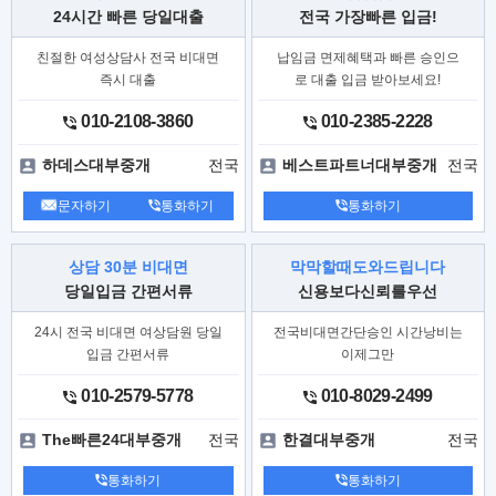
24시간 빠른 당일대출
전국 가장빠른 입금!
친절한 여성상담사 전국 비대면
납임금 면제혜택과 빠른 승인으
즉시 대출
로 대출 입금 받아보세요!
010-2108-3860
010-2385-2228
전국
전국
하데스대부중개
베스트파트너대부중개
문자하기
통화하기
통화하기
상담 30분 비대면
막막할때도와드립니다
당일입금 간편서류
신용보다신뢰를우선
24시 전국 비대면 여상담원 당일
전국비대면간단승인 시간낭비는
입금 간편서류
이제그만
010-2579-5778
010-8029-2499
전국
전국
The빠른24대부중개
한결대부중개
통화하기
통화하기