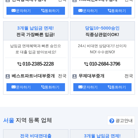
문자하기
통화하기
문자하기
통화하기
3개월 납임금 면제!
당일10~5000승인
전국 가장빠른 입금!
직종상관없이OK!
납임금 면제혜택과 빠른 승인으
24시 비대면 상담대기! 선이자
로 대출 입금 받아보세요!
NO! 수수료NO!
010-2385-2228
010-2684-3796
전국
전국
베스트파트너대부중개
무제대부중개
문자하기
통화하기
문자하기
통화하기
지역 등록 업체
서울
광고안내
전국 비대면대출
3개월 납임금 면제!