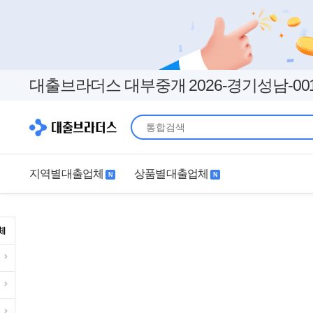
대출브라더스 대부중개 2026-경기성남-00
지역별대출업체
상품별대출업체
N
N
지역별대출업체
상품별대출업체
서울
경기
직장인
무직자
인천
부산
여성
개인돈
대구
더보기+
연체자
더보기+