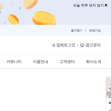
오늘 하루 보지 않기
즐겨찾기
회원가입
업체로그인
광고문의
커뮤니티
이용안내
고객센터
회사소개
공식블로그
이용안내
공지사항
회사소개
금융뉴스
입점안내
자주묻는질문
광고안내
카카오톡문의
광고제휴문의
불