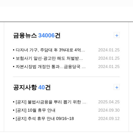
금융뉴스
34006
건
+
다자녀 가구, 주담대 年 3%대로 4억까지 빌린다
2024.01.25
보험사기 알선·광고만 해도 처벌받는다…보험사기 방지 특별법 국회 통과
2024.01.25
자본시장법 개정안 통과…금융당국 "불법리딩방 엄격 규제"(종합)
2024.01.25
공지사항
40
건
+
[공지] 불법사금융을 뿌리 뽑기 위한 「대부업법」 개정안 (25년 7월)
2025.04.25
[공지] 10월 휴무 안내
2024.09.30
[공지] 추석 휴무 안내 09/16~18
2024.09.12