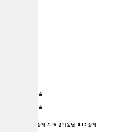
추가대출
자동차대출
부동산대출
24시대출
급전대출
일용직대출
프리랜서대출
전당포대출
신불자대출
주부대출
회생파산대출
대환대출
군인대출
대학생대출
카드소지자대출
비상금대출
배달라이더대출
기타대출
대출브라더스 대부중개 2026-경기성남-0013-중개