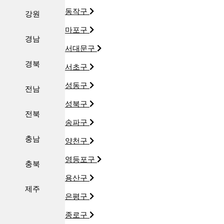
동작구
강원
마포구
경남
서대문구
경북
서초구
성동구
전남
성북구
전북
송파구
충남
양천구
영등포구
충북
용산구
제주
은평구
종로구