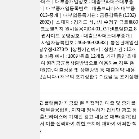
사이트명 : 대출브라더스 | 대부중개업상호 : 대출브라더스대부중
개 | 대표자 : 권현수 | 대부중개업등록번호 : 대출브라더스 대부중
개 2026-경기성남-0013-중개 | 대부업등록기관 : 금융감독원(1332)
성남시청 (031-729-2802) | 소재지 : 경기도 성남시 수정구 금토로80
번길 55, 판교 제2테크노밸리지 원시설용지D4-01, GT센트럴판교 8
층 808호 (금토동) | 웹사이트 운영상호 : 대출브라더스대부중개 |
대표이사 : 권현수 | 사업자등록번호 : 463-46-00683 | 통신판매업신
고번호 : 제2022-성남수정-1278호 [상환기간예시 : 상환기간 : 12개
월 ~ 60개월 / 총 대출 비용 예시 : 100만원을 12개월 기간 동안 최대
금리 연 20% 적용하여 원리금균등상환방법으로 이용하는 경우 총
상환 금액 1,111,614원(단, 대출상품 및 상환방법 등 대출계약 내용
에 따라 달라질 수 있습니다.) 채무의 조기상환수수료율 등 조기상환
조건 없음.]
대출브라더스는 광고 플랫폼만 제공할 뿐 직접적인 대출 및 중개를
하지 않습니다. 한국대부금융협회, 지자체 정식허가 업체만 광고 등
록이가능합니다. 대출브라더스에 기재된 광고 내용은 대부(중개)업
체가 공하는 정보로서 이를 신뢰하여 취한 조치에 대하여 어떠한 책
임을 지지 않습니다.