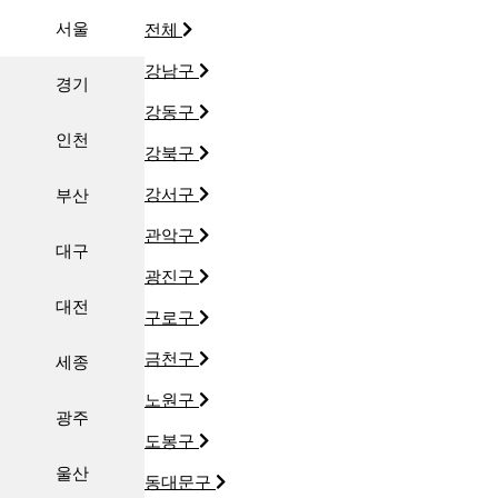
서울
전체
강남구
경기
강동구
인천
강북구
강서구
부산
관악구
대구
광진구
대전
구로구
금천구
세종
노원구
광주
도봉구
울산
동대문구