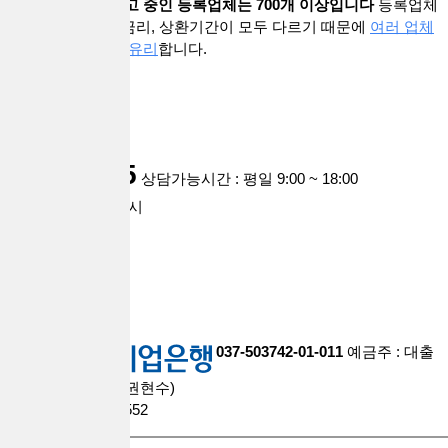
대출브라더스에 광고 중인 등록업체는 700개 이상입니다
등록업체
마다 기준과 상품, 금리, 상환기간이 모두 다르기 때문에
여러 업체
와 상담해보시는게 유리
합니다.
customer
1668-0935
상담가능시간 : 평일 9:00 ~ 18:00
점심시간 : 12시 ~ 1시
주말,공휴일 휴무
account
037-503742-01-011
예금주 : 대출
브라더스대부중개(권현수)
팩스 : 0508-9609-2552