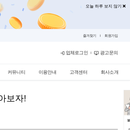
오늘 하루 보지 않기
즐겨찾기
회원가입
업체로그인
광고문의
커뮤니티
이용안내
고객센터
회사소개
공식블로그
이용안내
공지사항
회사소개
아보자!
금융뉴스
입점안내
자주묻는질문
광고안내
카카오톡문의
광고제휴문의
불