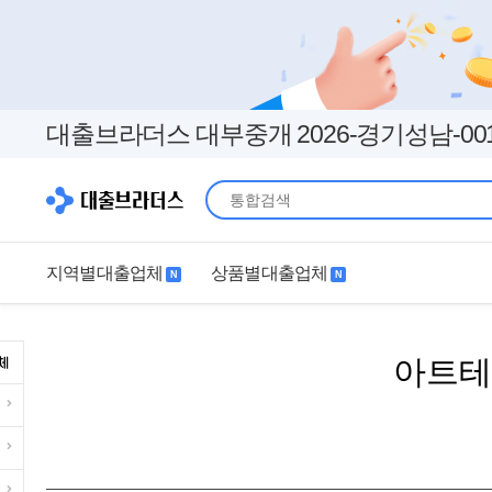
대출브라더스 대부중개 2026-경기성남-00
지역별대출업체
상품별대출업체
N
N
지역별대출업체
상품별대출업체
아트테
서울
경기
직장인
무직자
인천
부산
여성
개인돈
대구
더보기+
연체자
더보기+