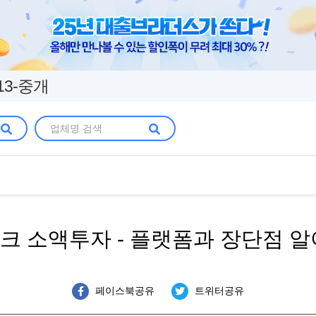
13-중개
크 소액투자 - 플랫폼과 장단점 알
페이스북공유
트위터공유