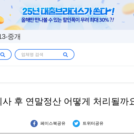
13-중개
퇴사 후 연말정산 어떻게 처리될까요
페이스북공유
트위터공유