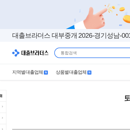
대출브라더스 대부중개 2026-경기성남-00
지역별대출업체
상품별대출업체
N
N
지역별대출업체
상품별대출업체
서울
경기
직장인
무직자
인천
부산
여성
개인돈
대구
더보기+
연체자
더보기+