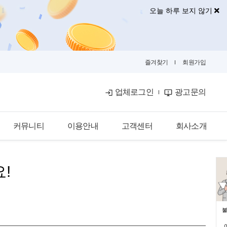
오늘 하루 보지 않기
즐겨찾기
회원가입
업체로그인
광고문의
커뮤니티
이용안내
고객센터
회사소개
공식블로그
이용안내
공지사항
회사소개
!
금융뉴스
입점안내
자주묻는질문
광고안내
카카오톡문의
광고제휴문의
불