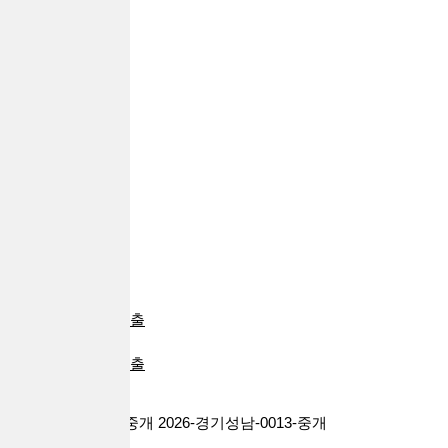
추가대출
자동차대출
부동산대출
24시대출
급전대출
일용직대출
프리랜서대출
전당포대출
신불자대출
주부대출
회생파산대출
대환대출
군인대출
대학생대출
카드소지자대출
비상금대출
배달라이더대출
기타대출
대출브라더스 대부중개 2026-경기성남-0013-중개