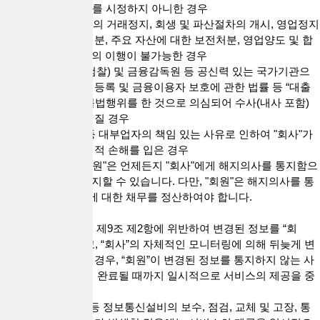
은 후 7일 이내에 이를 시정하지 아니한 경우
2) 부도 등 금융기관의 거래정지, 회생 및 파산절차의 개시, 영업정지
및 취소 등의 행정처분, 주요 자산에 대한 보전처분, 영업양도 및 합
병 등으로 이용계약의 이행이 불가능한 경우
3) 수사기관(경찰, 검찰) 및 금융감독원 등 공신력 있는 국가기관으
로부터 대부업 등의 등록 및 금융이용자 보호에 관한 법률 등 “대출
거래”와 관련하여 불법행위를 한 것으로 의심되어 수사(내사 포함)
및 조사 등이 이루어질 경우
4) 관련 법령 위반 등 대부업자의 책임 있는 사유로 인하여 "회사"가
명예 실추 등 유무형적 손해를 입은 경우
4. "회원"의 해지 "회원"은 언제든지 "회사"에게 해지의사를 통지함으
로써 이용계약을 해지할 수 있습니다. 다만, "회원"은 해지의사를 통
지하기 전에 "회사"에 대한 채무를 정산하여야 합니다.
5. "회사"의 중단
1) “회사”는 “회원”이 제9조 제2항에 위반하여 변경된 정보를 “회
사”에 통지하지 않고, “회사”의 자체적인 모니터링에 의해 뒤늦게 변
경된 정보를 수정할 경우, “회원”이 변경된 정보를 통지하지 않는 사
유 등에 대한 소명이 완료될 때까지 일시적으로 서비스의 제공을 중
단할 수 있습니다.
2) “회사”는 컴퓨터 등 정보통신설비의 보수, 점검, 교체 및 고장, 통