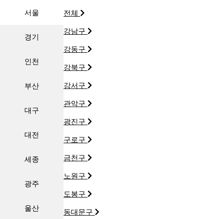
서울
전체
강남구
경기
강동구
인천
강북구
강서구
부산
관악구
대구
광진구
대전
구로구
금천구
세종
노원구
광주
도봉구
울산
동대문구