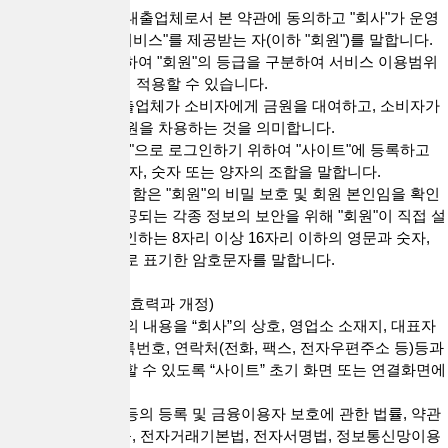
5. "회원"은 전항의 대출업체로서 본 약관에 동의하고 "회사"가 운영
하는 사이트에서 "서비스"를 제공받는 자(이하 "회원")를 말합니다.
"회사"의 정책에 의하여 "회원"의 등급을 구분하여 서비스 이용범위
나 혜택 등을 다르게 적용할 수 있습니다.
6. “대출거래”란 대출업체가 소비자에게 금원을 대여하고, 소비자가
대출업체로부터 금원을 차용하는 것을 의미합니다.
7. "ID"라 함은 "회원"으로 로그인하기 위하여 "사이트"에 등록하고
회사가 승인하는 문자, 숫자 또는 양자의 조합을 말합니다.
8. "PASSWORD"라 함은 "회원"의 비밀 보호 및 회원 본인임을 확인
하고 "서비스"에 제공되는 각종 정보의 보안을 위해 "회원"이 직접 설
정하며 "회사"가 승인하는 8자리 이상 16자리 이하의 영문과 숫자,
특수문자의 혼합으로 표기한 암호문자를 말합니다.
제3조(약관의 명시, 효력과 개정)
1. “회사”는 이 약관의 내용을 “회사”의 상호, 영업소 소재지, 대표자
의 성명, 사업자 등록번호, 연락처(전화, 팩스, 전자우편주소 등)등과
함께 “회원”이 확인할 수 있도록 “사이트” 초기 화면 또는 연결화면에
게시합니다.
2. “회사”는 대부업 등의 등록 및 금융이용자 보호에 관한 법률, 약관
의 규제에 관한 법률, 전자거래기본법, 전자서명법, 정보통신망이용