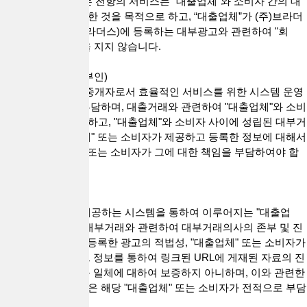
2. "회사"가 제공하는 전항의 서비스는 “대출업체”와 소비자 간의 대
출직거래 중개를 위한 것을 목적으로 하고, “대출업체”가 (주)브라더
스네트워크(대출브라더스)에 등록하는 대부광고와 관련하여 "회
사"는 일체의 책임을 지지 않습니다.
제5조(대리행위의 부인)
"회사"는 통신판매 중개자로서 효율적인 서비스를 위한 시스템 운영
및 관리 책임만을 부담하며, 대출거래와 관련하여 "대출업체"와 소비
자를 대리하지 아니하고, "대출업체"와 소비자 사이에 성립된 대부거
래계약 및 "대출업체" 또는 소비자가 제공하고 등록한 정보에 대해서
는 해당 "대출업체" 또는 소비자가 그에 대한 책임을 부담하여야 합
니다.
제6조(보증의 부인)
"회사"는 "회사"가 제공하는 시스템을 통하여 이루어지는 "대출업
체"와 소비자 간의 대부거래와 관련하여 대부거래의사의 존부 및 진
정성, "대출업체"가 등록한 광고의 적법성, "대출업체" 또는 소비자가
입력하는 정보 및 그 정보를 통하여 링크된 URL에 게재된 자료의 진
실성 또는 적법성 등 일체에 대하여 보증하지 아니하며, 이와 관련한
일체의 위험과 책임은 해당 "대출업체" 또는 소비자가 전적으로 부담
합니다.