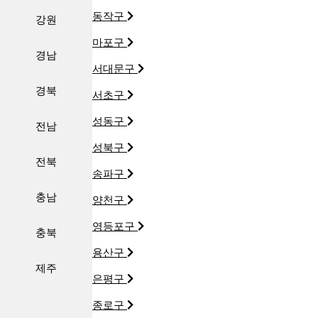
동작구
강원
마포구
경남
서대문구
경북
서초구
성동구
전남
성북구
전북
송파구
충남
양천구
영등포구
충북
용산구
제주
은평구
종로구