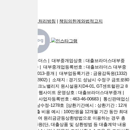
광고안내
PC버전
이용약관
|
개인정보처리방침
|
책임의한계와법적고지
사이트명 : 대출브라더스 | 대부중개업상호 : 대출브라더스대부중
개 | 대표자 : 권현수 | 대부중개업등록번호 : 대출브라더스 대부중
개 2026-경기성남-0013-중개 | 대부업등록기관 : 금융감독원(1332)
성남시청 (031-729-2802) | 소재지 : 경기도 성남시 수정구 금토로80
번길 55, 판교 제2테크노밸리지 원시설용지D4-01, GT센트럴판교 8
층 808호 (금토동) | 웹사이트 운영상호 : 대출브라더스대부중개 |
대표이사 : 권현수 | 사업자등록번호 : 463-46-00683 | 통신판매업신
고번호 : 제2022-성남수정-1278호 [상환기간예시 : 상환기간 : 12개
월 ~ 60개월 / 총 대출 비용 예시 : 100만원을 12개월 기간 동안 최대
금리 연 20% 적용하여 원리금균등상환방법으로 이용하는 경우 총
상환 금액 1,111,614원(단, 대출상품 및 상환방법 등 대출계약 내용