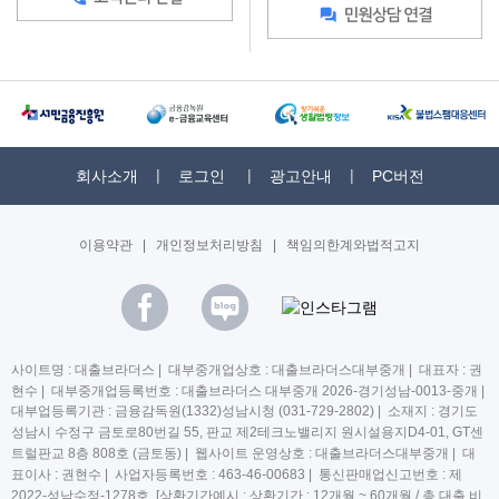
회사소개
로그인
광고안내
PC버전
이용약관
|
개인정보처리방침
|
책임의한계와법적고지
사이트명 : 대출브라더스 | 대부중개업상호 : 대출브라더스대부중개 | 대표자 : 권
현수 | 대부중개업등록번호 : 대출브라더스 대부중개 2026-경기성남-0013-중개 |
대부업등록기관 : 금융감독원(1332)성남시청 (031-729-2802) | 소재지 : 경기도
성남시 수정구 금토로80번길 55, 판교 제2테크노밸리지 원시설용지D4-01, GT센
트럴판교 8층 808호 (금토동) | 웹사이트 운영상호 : 대출브라더스대부중개 | 대
표이사 : 권현수 | 사업자등록번호 : 463-46-00683 | 통신판매업신고번호 : 제
2022-성남수정-1278호 [상환기간예시 : 상환기간 : 12개월 ~ 60개월 / 총 대출 비