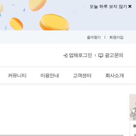
오늘 하루 보지 않기
즐겨찾기
회원가입
업체로그인
광고문의
커뮤니티
이용안내
고객센터
회사소개
공식블로그
이용안내
공지사항
회사소개
금융뉴스
입점안내
자주묻는질문
광고안내
카카오톡문의
광고제휴문의
불