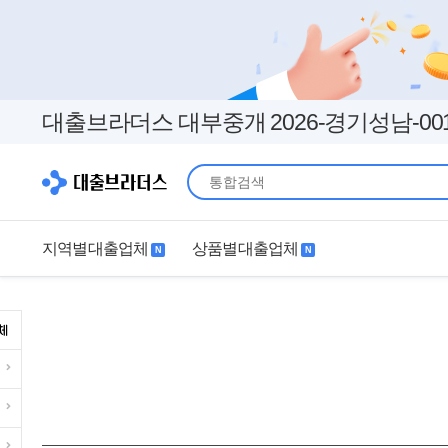
대출브라더스 대부중개 2026-경기성남-00
지역별대출업체
상품별대출업체
N
N
지역별대출업체
상품별대출업체
서울
경기
직장인
무직자
인천
부산
여성
개인돈
대구
더보기+
연체자
더보기+