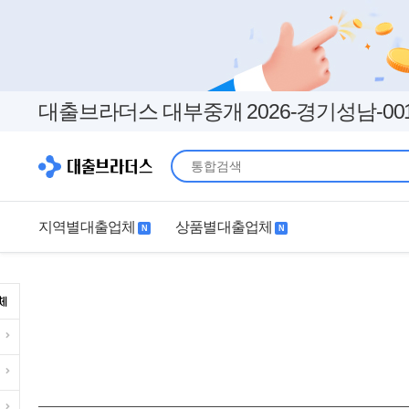
대출브라더스 대부중개 2026-경기성남-00
지역별대출업체
상품별대출업체
N
N
지역별대출업체
상품별대출업체
서울
경기
직장인
무직자
인천
부산
여성
개인돈
대구
더보기+
연체자
더보기+