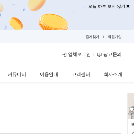
오늘 하루 보지 않기
즐겨찾기
회원가입
업체로그인
광고문의
커뮤니티
이용안내
고객센터
회사소개
공식블로그
이용안내
공지사항
회사소개
금융뉴스
입점안내
자주묻는질문
광고안내
카카오톡문의
광고제휴문의
불