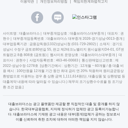
이용약관
|
개인정보처리방침
|
책임의한계와법적고지
사이트명 : 대출브라더스 | 대부중개업상호 : 대출브라더스대부중개 | 대표자 : 권
현수 | 대부중개업등록번호 : 대출브라더스 대부중개 2026-경기성남-0013-중개 |
대부업등록기관 : 금융감독원(1332)성남시청 (031-729-2802) | 소재지 : 경기도
성남시 수정구 금토로80번길 55, 판교 제2테크노밸리지 원시설용지D4-01, GT센
트럴판교 8층 808호 (금토동) | 웹사이트 운영상호 : 대출브라더스대부중개 | 대
표이사 : 권현수 | 사업자등록번호 : 463-46-00683 | 통신판매업신고번호 : 제
2022-성남수정-1278호 [상환기간예시 : 상환기간 : 12개월 ~ 60개월 / 총 대출 비
용 예시 : 100만원을 12개월 기간 동안 최대 금리 연 20% 적용하여 원리금균등상
환방법으로 이용하는 경우 총 상환 금액 1,111,614원(단, 대출상품 및 상환방법 등
대출계약 내용에 따라 달라질 수 있습니다.) 채무의 조기상환수수료율 등 조기상
환 조건 없음.]
대출브라더스는 광고 플랫폼만 제공할 뿐 직접적인 대출 및 중개를 하지 않
습니다. 한국대부금융협회, 지자체 정식허가 업체만 광고 등록이가능합니
다. 대출브라더스에 기재된 광고 내용은 대부(중개)업체가 공하는 정보로서
이를 신뢰하여 취한 조치에 대하여 어떠한 책임을 지지 않습니다.