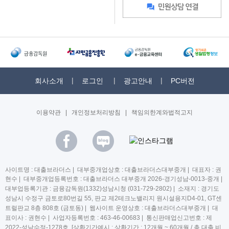
회사소개
로그인
광고안내
PC버전
이용약관
|
개인정보처리방침
|
책임의한계와법적고지
사이트명 : 대출브라더스 | 대부중개업상호 : 대출브라더스대부중개 | 대표자 : 권
현수 | 대부중개업등록번호 : 대출브라더스 대부중개 2026-경기성남-0013-중개 |
대부업등록기관 : 금융감독원(1332)성남시청 (031-729-2802) | 소재지 : 경기도
성남시 수정구 금토로80번길 55, 판교 제2테크노밸리지 원시설용지D4-01, GT센
트럴판교 8층 808호 (금토동) | 웹사이트 운영상호 : 대출브라더스대부중개 | 대
표이사 : 권현수 | 사업자등록번호 : 463-46-00683 | 통신판매업신고번호 : 제
2022-성남수정-1278호 [상환기간예시 : 상환기간 : 12개월 ~ 60개월 / 총 대출 비