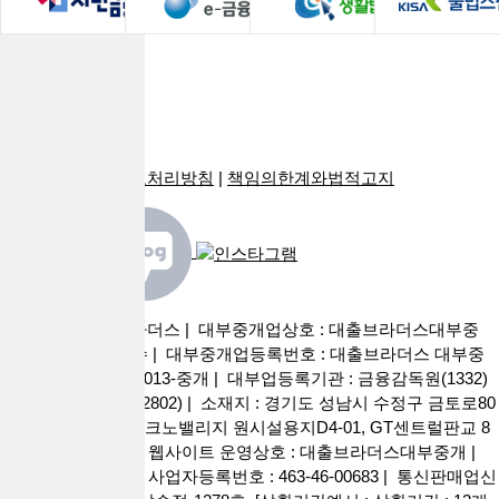
회사소개
로그인
광고안내
PC버전
이용약관
|
개인정보처리방침
|
책임의한계와법적고지
사이트명 : 대출브라더스 | 대부중개업상호 : 대출브라더스대부중
개 | 대표자 : 권현수 | 대부중개업등록번호 : 대출브라더스 대부중
개 2026-경기성남-0013-중개 | 대부업등록기관 : 금융감독원(1332)
성남시청 (031-729-2802) | 소재지 : 경기도 성남시 수정구 금토로80
번길 55, 판교 제2테크노밸리지 원시설용지D4-01, GT센트럴판교 8
층 808호 (금토동) | 웹사이트 운영상호 : 대출브라더스대부중개 |
대표이사 : 권현수 | 사업자등록번호 : 463-46-00683 | 통신판매업신