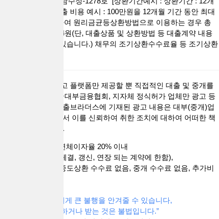
고번호 : 제2022-성남수정-1278호 [상환기간예시 : 상환기간 : 12개
월 ~ 60개월 / 총 대출 비용 예시 : 100만원을 12개월 기간 동안 최대
금리 연 20% 적용하여 원리금균등상환방법으로 이용하는 경우 총
상환 금액 1,111,614원(단, 대출상품 및 상환방법 등 대출계약 내용
에 따라 달라질 수 있습니다.) 채무의 조기상환수수료율 등 조기상환
조건 없음.]
대출브라더스는 광고 플랫폼만 제공할 뿐 직접적인 대출 및 중개를
하지 않습니다. 한국대부금융협회, 지자체 정식허가 업체만 광고 등
록이가능합니다. 대출브라더스에 기재된 광고 내용은 대부(중개)업
체가 공하는 정보로서 이를 신뢰하여 취한 조치에 대하여 어떠한 책
임을 지지 않습니다.
금리 연20% 이내, 연체이자율 20% 이내
(단, 2021. 7.7부터 체결, 갱신, 연장 되는 계약에 한함),
취급 수수로 없음, 중도상환 수수료 없음, 중개 수수료 없음, 추가비
용 없음.
“과도한 빚은 자신에게 큰 불행을 안겨줄 수 있습니다,
중개수수료를 요구하거나 받는 것은 불법입니다.”