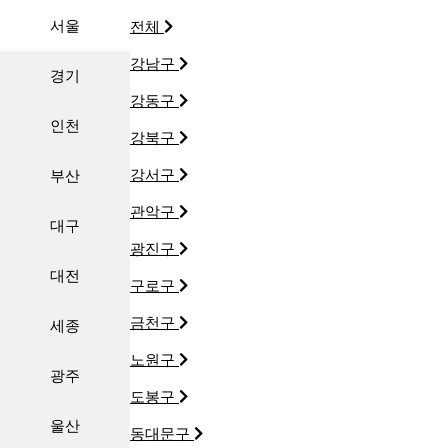
서울
전체
강남구
경기
강동구
인천
강북구
강서구
부산
관악구
대구
광진구
대전
구로구
금천구
세종
노원구
광주
도봉구
울산
동대문구