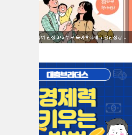
2022 육아 휴직급여 인상 3+3 부모 육아휴직제 고용안정장려금을 알아보자