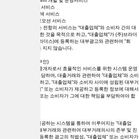
1) 대출직거래 Platform 개발 및 운영서비스
① 실시간 대출문의 서비스
② 대출업체 정보검색 서비스
2) 광고 집행 및 프로모션 서비스
2. "회사"가 제공하는 전항의 서비스는 “대출업체”와 소비자 간의 대
출직거래 중개를 위한 것을 목적으로 하고, “대출업체”가 (주)브라더
스네트워크(대출브라더스)에 등록하는 대부광고와 관련하여 "회
사"는 일체의 책임을 지지 않습니다.
제5조(대리행위의 부인)
"회사"는 통신판매 중개자로서 효율적인 서비스를 위한 시스템 운영
및 관리 책임만을 부담하며, 대출거래와 관련하여 "대출업체"와 소비
자를 대리하지 아니하고, "대출업체"와 소비자 사이에 성립된 대부거
래계약 및 "대출업체" 또는 소비자가 제공하고 등록한 정보에 대해서
는 해당 "대출업체" 또는 소비자가 그에 대한 책임을 부담하여야 합
니다.
제6조(보증의 부인)
"회사"는 "회사"가 제공하는 시스템을 통하여 이루어지는 "대출업
체"와 소비자 간의 대부거래와 관련하여 대부거래의사의 존부 및 진
정성, "대출업체"가 등록한 광고의 적법성, "대출업체" 또는 소비자가