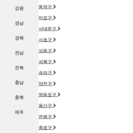
동작구
강원
마포구
경남
서대문구
경북
서초구
성동구
전남
성북구
전북
송파구
충남
양천구
영등포구
충북
용산구
제주
은평구
종로구