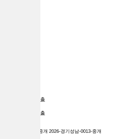
추가대출
자동차대출
부동산대출
24시대출
급전대출
일용직대출
프리랜서대출
전당포대출
신불자대출
주부대출
회생파산대출
대환대출
군인대출
대학생대출
카드소지자대출
비상금대출
배달라이더대출
기타대출
대출브라더스 대부중개 2026-경기성남-0013-중개