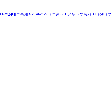
he빠른24대부중개
신속정직대부중개
성우대부중개
태산대