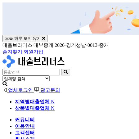
오늘 하루 보지 않기
대출브라더스 대부중개 2026-경기성남-0013-중개
즐겨찾기
회원가입
업체로그인
광고문의
지역별대출업체
N
상품별대출업체
N
커뮤니티
이용안내
고객센터