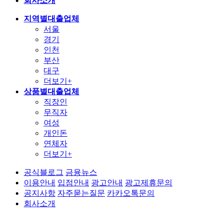
회사소개
지역별대출업체
서울
경기
인천
부산
대구
더보기+
상품별대출업체
직장인
무직자
여성
개인돈
연체자
더보기+
공식블로그
금융뉴스
이용안내
입점안내
광고안내
광고제휴문의
공지사항
자주묻는질문
카카오톡문의
회사소개