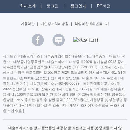
회사소개
로그인
광고안내
PC버전
이용약관
|
개인정보처리방침
|
책임의한계와법적고지
사이트명 : 대출브라더스 | 대부중개업상호 : 대출브라더스대부중개 | 대표자 : 권
현수 | 대부중개업등록번호 : 대출브라더스 대부중개 2026-경기성남-0013-중개 |
대부업등록기관 : 금융감독원(1332)성남시청 (031-729-2802) | 소재지 : 경기도
성남시 수정구 금토로80번길 55, 판교 제2테크노밸리지 원시설용지D4-01, GT센
트럴판교 8층 808호 (금토동) | 웹사이트 운영상호 : 대출브라더스대부중개 | 대
표이사 : 권현수 | 사업자등록번호 : 463-46-00683 | 통신판매업신고번호 : 제
2022-성남수정-1278호 [상환기간예시 : 상환기간 : 12개월 ~ 60개월 / 총 대출 비
용 예시 : 100만원을 12개월 기간 동안 최대 금리 연 20% 적용하여 원리금균등상
환방법으로 이용하는 경우 총 상환 금액 1,111,614원(단, 대출상품 및 상환방법 등
대출계약 내용에 따라 달라질 수 있습니다.) 채무의 조기상환수수료율 등 조기상
환 조건 없음.]
대출브라더스는 광고 플랫폼만 제공할 뿐 직접적인 대출 및 중개를 하지 않