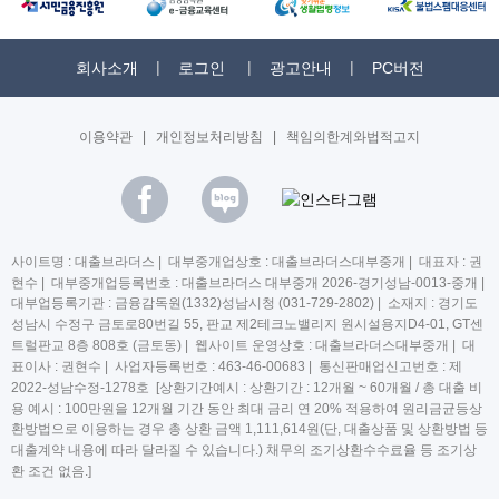
회사소개
로그인
광고안내
PC버전
이용약관
|
개인정보처리방침
|
책임의한계와법적고지
사이트명 : 대출브라더스 | 대부중개업상호 : 대출브라더스대부중개 | 대표자 : 권
현수 | 대부중개업등록번호 : 대출브라더스 대부중개 2026-경기성남-0013-중개 |
대부업등록기관 : 금융감독원(1332)성남시청 (031-729-2802) | 소재지 : 경기도
성남시 수정구 금토로80번길 55, 판교 제2테크노밸리지 원시설용지D4-01, GT센
트럴판교 8층 808호 (금토동) | 웹사이트 운영상호 : 대출브라더스대부중개 | 대
표이사 : 권현수 | 사업자등록번호 : 463-46-00683 | 통신판매업신고번호 : 제
2022-성남수정-1278호 [상환기간예시 : 상환기간 : 12개월 ~ 60개월 / 총 대출 비
용 예시 : 100만원을 12개월 기간 동안 최대 금리 연 20% 적용하여 원리금균등상
환방법으로 이용하는 경우 총 상환 금액 1,111,614원(단, 대출상품 및 상환방법 등
대출계약 내용에 따라 달라질 수 있습니다.) 채무의 조기상환수수료율 등 조기상
환 조건 없음.]