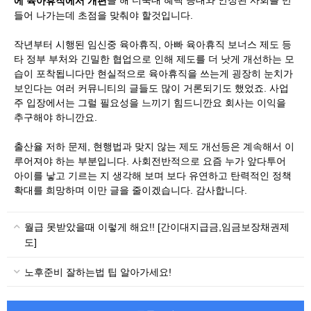
​을 해 더욱대 혜택 증대와 안정된 사회를 만
에 육아휴직에서 개편
들어 나가는데 초점을 맞춰야 할것입니다.
작년부터 시행된 임신중 육아휴직, 아빠 육아휴직 보너스 제도 등
타 정부 부처와 긴밀한 협업으로 인해 제도를 더 낫게 개선하는 모
습이 포착됩니다만 현실적으로 육아휴직을 쓰는게 굉장히 눈치가
보인다는 여러 커뮤니티의 글들도 많이 거론되기도 했었죠. 사업
주 입장에서는 그럴 필요성을 느끼기 힘드니깐요 회사는 이익을
추구해야 하니깐요.
출산율 저하 문제, 현행법과 맞지 않는 제도 개선등은 계속해서 이
루어져야 하는 부분입니다. 사회전반적으로 요즘 누가 앞다투어
아이를 낳고 기르는 지 생각해 보며 보다 유연하고 탄력적인 정책
확대를 희망하며 이만 글을 줄이겠습니다. 감사합니다.
월급 못받았을때 이렇게 해요!! [간이대지급금,임금보장채권제
도]
노후준비 잘하는법 팁 알아가세요!