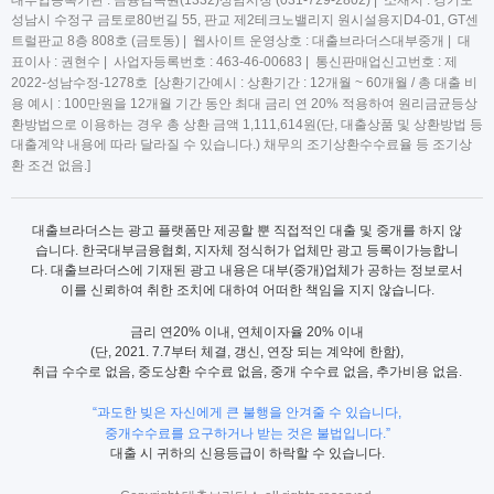
성남시 수정구 금토로80번길 55, 판교 제2테크노밸리지 원시설용지D4-01, GT센
트럴판교 8층 808호 (금토동) | 웹사이트 운영상호 : 대출브라더스대부중개 | 대
표이사 : 권현수 | 사업자등록번호 : 463-46-00683 | 통신판매업신고번호 : 제
2022-성남수정-1278호 [상환기간예시 : 상환기간 : 12개월 ~ 60개월 / 총 대출 비
용 예시 : 100만원을 12개월 기간 동안 최대 금리 연 20% 적용하여 원리금균등상
환방법으로 이용하는 경우 총 상환 금액 1,111,614원(단, 대출상품 및 상환방법 등
대출계약 내용에 따라 달라질 수 있습니다.) 채무의 조기상환수수료율 등 조기상
환 조건 없음.]
대출브라더스는 광고 플랫폼만 제공할 뿐 직접적인 대출 및 중개를 하지 않
습니다. 한국대부금융협회, 지자체 정식허가 업체만 광고 등록이가능합니
다. 대출브라더스에 기재된 광고 내용은 대부(중개)업체가 공하는 정보로서
이를 신뢰하여 취한 조치에 대하여 어떠한 책임을 지지 않습니다.
금리 연20% 이내, 연체이자율 20% 이내
(단, 2021. 7.7부터 체결, 갱신, 연장 되는 계약에 한함),
취급 수수로 없음, 중도상환 수수료 없음, 중개 수수료 없음, 추가비용 없음.
“과도한 빚은 자신에게 큰 불행을 안겨줄 수 있습니다,
중개수수료를 요구하거나 받는 것은 불법입니다.”
대출 시 귀하의 신용등급이 하락할 수 있습니다.