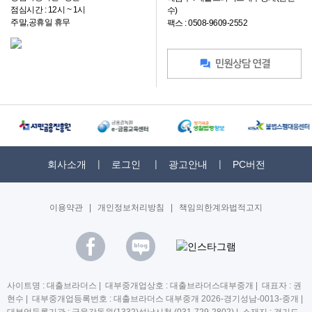
점심시간 : 12시 ~ 1시
수)
주말,공휴일 휴무
팩스 : 0508-9609-2552
회사소개
로그인
광고안내
PC버전
이용약관
|
개인정보처리방침
|
책임의한계와법적고지
사이트명 : 대출브라더스 | 대부중개업상호 : 대출브라더스대부중개 | 대표자 : 권
현수 | 대부중개업등록번호 : 대출브라더스 대부중개 2026-경기성남-0013-중개 |
대부업등록기관 : 금융감독원(1332)성남시청 (031-729-2802) | 소재지 : 경기도