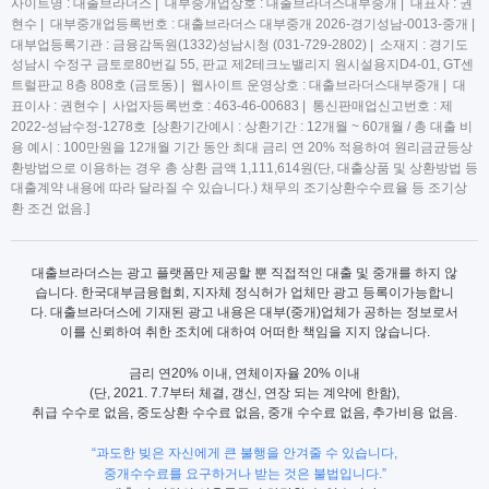
사이트명 : 대출브라더스 | 대부중개업상호 : 대출브라더스대부중개 | 대표자 : 권
현수 | 대부중개업등록번호 : 대출브라더스 대부중개 2026-경기성남-0013-중개 |
대부업등록기관 : 금융감독원(1332)성남시청 (031-729-2802) | 소재지 : 경기도
성남시 수정구 금토로80번길 55, 판교 제2테크노밸리지 원시설용지D4-01, GT센
트럴판교 8층 808호 (금토동) | 웹사이트 운영상호 : 대출브라더스대부중개 | 대
표이사 : 권현수 | 사업자등록번호 : 463-46-00683 | 통신판매업신고번호 : 제
2022-성남수정-1278호 [상환기간예시 : 상환기간 : 12개월 ~ 60개월 / 총 대출 비
용 예시 : 100만원을 12개월 기간 동안 최대 금리 연 20% 적용하여 원리금균등상
환방법으로 이용하는 경우 총 상환 금액 1,111,614원(단, 대출상품 및 상환방법 등
대출계약 내용에 따라 달라질 수 있습니다.) 채무의 조기상환수수료율 등 조기상
환 조건 없음.]
대출브라더스는 광고 플랫폼만 제공할 뿐 직접적인 대출 및 중개를 하지 않
습니다. 한국대부금융협회, 지자체 정식허가 업체만 광고 등록이가능합니
다. 대출브라더스에 기재된 광고 내용은 대부(중개)업체가 공하는 정보로서
이를 신뢰하여 취한 조치에 대하여 어떠한 책임을 지지 않습니다.
금리 연20% 이내, 연체이자율 20% 이내
(단, 2021. 7.7부터 체결, 갱신, 연장 되는 계약에 한함),
취급 수수로 없음, 중도상환 수수료 없음, 중개 수수료 없음, 추가비용 없음.
“과도한 빚은 자신에게 큰 불행을 안겨줄 수 있습니다,
중개수수료를 요구하거나 받는 것은 불법입니다.”