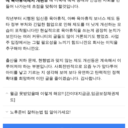
​을 해 더욱대 혜택 증대와 안정된 사회를 만
에 육아휴직에서 개편
들어 나가는데 초점을 맞춰야 할것입니다.
작년부터 시행된 임신중 육아휴직, 아빠 육아휴직 보너스 제도 등
타 정부 부처와 긴밀한 협업으로 인해 제도를 더 낫게 개선하는 모
습이 포착됩니다만 현실적으로 육아휴직을 쓰는게 굉장히 눈치가
보인다는 여러 커뮤니티의 글들도 많이 거론되기도 했었죠. 사업
주 입장에서는 그럴 필요성을 느끼기 힘드니깐요 회사는 이익을
추구해야 하니깐요.
출산율 저하 문제, 현행법과 맞지 않는 제도 개선등은 계속해서 이
루어져야 하는 부분입니다. 사회전반적으로 요즘 누가 앞다투어
아이를 낳고 기르는 지 생각해 보며 보다 유연하고 탄력적인 정책
확대를 희망하며 이만 글을 줄이겠습니다. 감사합니다.
월급 못받았을때 이렇게 해요!! [간이대지급금,임금보장채권제
도]
노후준비 잘하는법 팁 알아가세요!