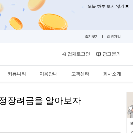
오늘 하루 보지 않기
즐겨찾기
회원가입
업체로그인
광고문의
커뮤니티
이용안내
고객센터
회사소개
공식블로그
이용안내
공지사항
회사소개
용안정장려금을 알아보자
금융뉴스
입점안내
자주묻는질문
광고안내
카카오톡문의
광고제휴문의
불