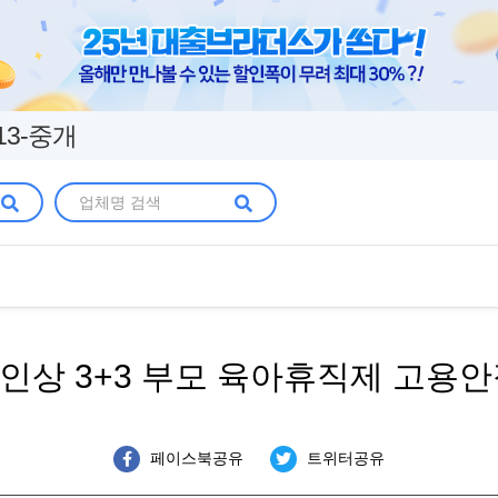
13-중개
여 인상 3+3 부모 육아휴직제 고
페이스북공유
트위터공유