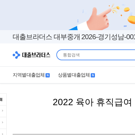
대출브라더스 대부중개 2026-경기성남-00
지역별대출업체
상품별대출업체
N
N
지역별대출업체
상품별대출업체
2022 육아 휴직급
서울
경기
직장인
무직자
인천
부산
여성
개인돈
대구
더보기+
연체자
더보기+