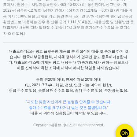
표이사 : 권현수 | 사업자등록번호 : 463-46-00683 | 통신판매업신고번호 : 제
2022-성남수정-1278호 [상환기간예시 : 상환기간 : 12개월 ~ 60개월 / 총 대출 비
용 예시 : 100만원을 12개월 기간 동안 최대 금리 연 20% 적용하여 원리금균등상
환방법으로 이용하는 경우 총 상환 금액 1,111,614원(단, 대출상품 및 상환방법 등
대출계약 내용에 따라 달라질 수 있습니다.) 채무의 조기상환수수료율 등 조기상
환 조건 없음.]
대출브라더스는 광고 플랫폼만 제공할 뿐 직접적인 대출 및 중개를 하지 않
습니다. 한국대부금융협회, 지자체 정식허가 업체만 광고 등록이가능합니
다. 대출브라더스에 기재된 광고 내용은 대부(중개)업체가 공하는 정보로서
이를 신뢰하여 취한 조치에 대하여 어떠한 책임을 지지 않습니다.
금리 연20% 이내, 연체이자율 20% 이내
(단, 2021. 7.7부터 체결, 갱신, 연장 되는 계약에 한함),
취급 수수로 없음, 중도상환 수수료 없음, 중개 수수료 없음, 추가비용 없음.
“과도한 빚은 자신에게 큰 불행을 안겨줄 수 있습니다,
중개수수료를 요구하거나 받는 것은 불법입니다.”
대출 시 귀하의 신용등급이 하락할 수 있습니다.
Copyright 대출브라더스 all rights reserved.