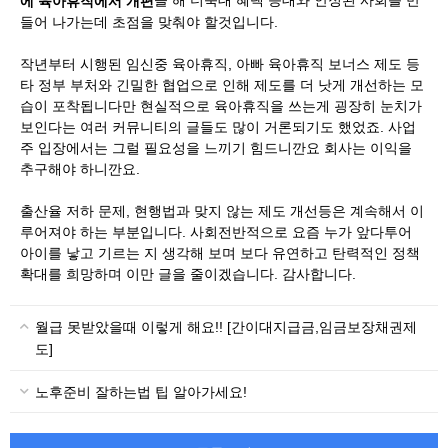
​을 해 더욱대 혜택 증대와 안정된 사회를 만
에 육아휴직에서 개편
들어 나가는데 초점을 맞춰야 할것입니다.
작년부터 시행된 임신중 육아휴직, 아빠 육아휴직 보너스 제도 등
타 정부 부처와 긴밀한 협업으로 인해 제도를 더 낫게 개선하는 모
습이 포착됩니다만 현실적으로 육아휴직을 쓰는게 굉장히 눈치가
보인다는 여러 커뮤니티의 글들도 많이 거론되기도 했었죠. 사업
주 입장에서는 그럴 필요성을 느끼기 힘드니깐요 회사는 이익을
추구해야 하니깐요.
출산율 저하 문제, 현행법과 맞지 않는 제도 개선등은 계속해서 이
루어져야 하는 부분입니다. 사회전반적으로 요즘 누가 앞다투어
아이를 낳고 기르는 지 생각해 보며 보다 유연하고 탄력적인 정책
확대를 희망하며 이만 글을 줄이겠습니다. 감사합니다.
월급 못받았을때 이렇게 해요!! [간이대지급금,임금보장채권제
도]
노후준비 잘하는법 팁 알아가세요!