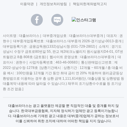
이용약관
|
개인정보처리방침
|
책임의한계와법적고지
사이트명 : 대출브라더스 | 대부중개업상호 : 대출브라더스대부중개 | 대표자 : 권
현수 | 대부중개업등록번호 : 대출브라더스 대부중개 2026-경기성남-0013-중개 |
대부업등록기관 : 금융감독원(1332)성남시청 (031-729-2802) | 소재지 : 경기도
성남시 수정구 금토로80번길 55, 판교 제2테크노밸리지 원시설용지D4-01, GT센
트럴판교 8층 808호 (금토동) | 웹사이트 운영상호 : 대출브라더스대부중개 | 대
표이사 : 권현수 | 사업자등록번호 : 463-46-00683 | 통신판매업신고번호 : 제
2022-성남수정-1278호 [상환기간예시 : 상환기간 : 12개월 ~ 60개월 / 총 대출 비
용 예시 : 100만원을 12개월 기간 동안 최대 금리 연 20% 적용하여 원리금균등상
환방법으로 이용하는 경우 총 상환 금액 1,111,614원(단, 대출상품 및 상환방법 등
대출계약 내용에 따라 달라질 수 있습니다.) 채무의 조기상환수수료율 등 조기상
환 조건 없음.]
대출브라더스는 광고 플랫폼만 제공할 뿐 직접적인 대출 및 중개를 하지 않
습니다. 한국대부금융협회, 지자체 정식허가 업체만 광고 등록이가능합니
다. 대출브라더스에 기재된 광고 내용은 대부(중개)업체가 공하는 정보로서
이를 신뢰하여 취한 조치에 대하여 어떠한 책임을 지지 않습니다.