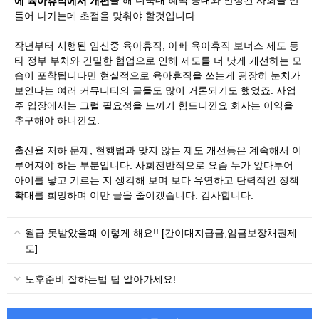
​을 해 더욱대 혜택 증대와 안정된 사회를 만
에 육아휴직에서 개편
들어 나가는데 초점을 맞춰야 할것입니다.
작년부터 시행된 임신중 육아휴직, 아빠 육아휴직 보너스 제도 등
타 정부 부처와 긴밀한 협업으로 인해 제도를 더 낫게 개선하는 모
습이 포착됩니다만 현실적으로 육아휴직을 쓰는게 굉장히 눈치가
보인다는 여러 커뮤니티의 글들도 많이 거론되기도 했었죠. 사업
주 입장에서는 그럴 필요성을 느끼기 힘드니깐요 회사는 이익을
추구해야 하니깐요.
출산율 저하 문제, 현행법과 맞지 않는 제도 개선등은 계속해서 이
루어져야 하는 부분입니다. 사회전반적으로 요즘 누가 앞다투어
아이를 낳고 기르는 지 생각해 보며 보다 유연하고 탄력적인 정책
확대를 희망하며 이만 글을 줄이겠습니다. 감사합니다.
월급 못받았을때 이렇게 해요!! [간이대지급금,임금보장채권제
도]
노후준비 잘하는법 팁 알아가세요!