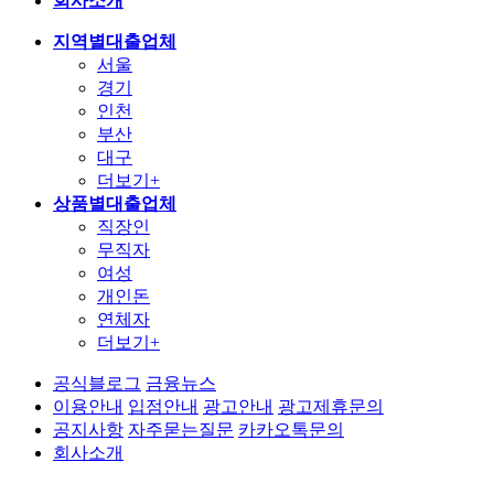
회사소개
지역별대출업체
서울
경기
인천
부산
대구
더보기+
상품별대출업체
직장인
무직자
여성
개인돈
연체자
더보기+
공식블로그
금융뉴스
이용안내
입점안내
광고안내
광고제휴문의
공지사항
자주묻는질문
카카오톡문의
회사소개