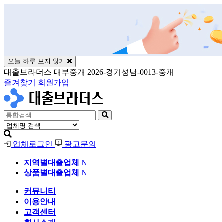
오늘 하루 보지 않기
대출브라더스 대부중개 2026-경기성남-0013-중개
즐겨찾기
회원가입
업체로그인
광고문의
지역별대출업체
N
상품별대출업체
N
커뮤니티
이용안내
고객센터