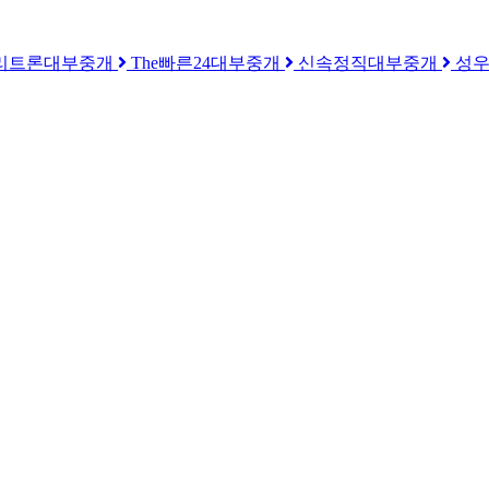
리트론대부중개
The빠른24대부중개
신속정직대부중개
성