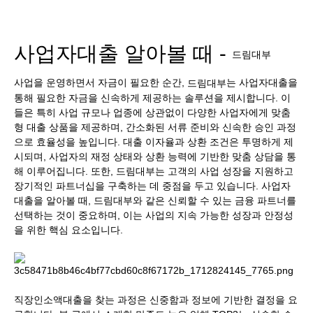
사업자대출 알아볼 때 -
드림
대부
사업을 운영하면서 자금이 필요한 순간,
는 사업자대출을
드림대부
통해 필요한 자금을 신속하게 제공하는 솔루션을 제시합니다. 이
들은 특히 사업 규모나 업종에 상관없이 다양한 사업자에게 맞춤
형 대출 상품을 제공하며, 간소화된 서류 준비와 신속한 승인 과정
으로 효율성을 높입니다. 대출 이자율과 상환 조건은 투명하게 제
시되며, 사업자의 재정 상태와 상환 능력에 기반한 맞춤 상담을 통
해 이루어집니다. 또한, 드림대부는 고객의 사업 성장을 지원하고
장기적인 파트너십을 구축하는 데 중점을 두고 있습니다. 사업자
대출을 알아볼 때, 드림대부와 같은 신뢰할 수 있는 금융 파트너를
선택하는 것이 중요하며, 이는 사업의 지속 가능한 성장과 안정성
을 위한 핵심 요소입니다.
직장인소액대출을 찾는 과정은 신중함과 정보에 기반한 결정을 요