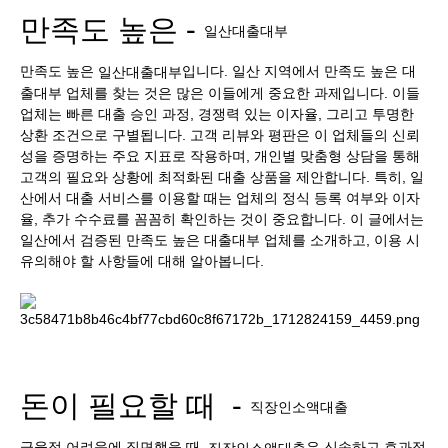
만족도 높은 -
일산대출대부
만족도 높은
입니다. 일산 지역에서 만족도 높은 대
일산대출대부
출대부 업체를 찾는 것은 많은 이들에게 중요한 과제입니다. 이들
업체는 빠른 대출 승인 과정, 경쟁력 있는 이자율, 그리고 투명한
상환 조건으로 구별됩니다. 고객 리뷰와 평판은 이 업체들의 신뢰
성을 증명하는 주요 지표로 작용하며, 개인별 맞춤형 상담을 통해
고객의 필요와 상황에 최적화된 대출 상품을 제안합니다. 특히, 일
산에서 대출 서비스를 이용할 때는 업체의 정식 등록 여부와 이자
율, 추가 수수료를 꼼꼼히 확인하는 것이 중요합니다. 이 글에서는
일산에서 검증된 만족도 높은 대출대부 업체를 소개하고, 이용 시
유의해야 할 사항들에 대해 알아봅니다.
돈이 필요할 때 -
직장인소액
대출
금융적 어려움에 직면했을 때,
은 신속하고 효과적
직장인소액대출