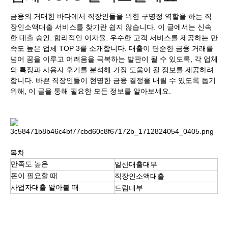
금융의 거대한 바다에서 직장인들을 위한 구명정 역할을 하는 직
장인소액대출 서비스를 찾기란 쉽지 않습니다. 이 글에서는 신속
한 대출 승인, 합리적인 이자율, 우수한 고객 서비스를 제공하는 만
족도 높은 업체 TOP 3를 소개합니다. 대출이 단순한 금융 거래를
넘어 꿈을 이루고 어려움을 극복하는 발판이 될 수 있도록, 각 업체
의 특징과 사용자 후기를 분석해 가장 도움이 될 정보를 제공하려
합니다. 바쁜 직장인들이 현명한 금융 결정을 내릴 수 있도록 돕기
위해, 이 글을 통해 필요한 모든 정보를 알아보세요.
목차
만족도 높은
일산대출대부
돈이 필요할 때
직장인소액대출
사업자대출 알아볼 때
드림대부