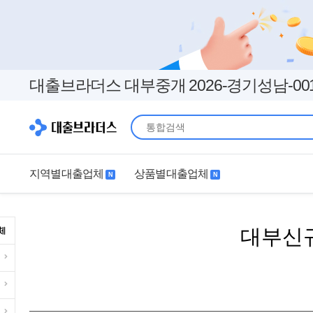
대출브라더스 대부중개 2026-경기성남-00
지역별대출업체
상품별대출업체
N
N
지역별대출업체
상품별대출업체
대부신규
서울
경기
직장인
무직자
인천
부산
여성
개인돈
대구
더보기+
연체자
더보기+