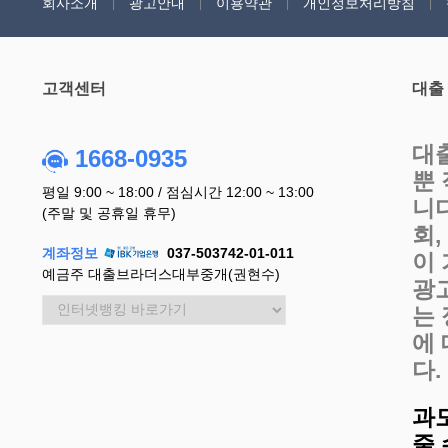
회사소개
광고안내
이용약관
개인정보처리방침
고객센터
대출
대
1668-0935
뿐
평일 9:00 ~ 18:00 / 점심시간 12:00 ~ 13:00
니
(주말 및 공휴일 휴무)
회
계좌정보
037-503742-01-011
이
예금주 대출브라더스대부중개(권현수)
광
는
에
다.
과
줄