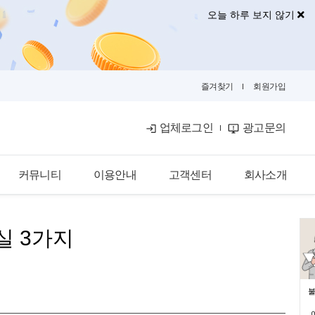
오늘 하루 보지 않기
즐겨찾기
회원가입
업체로그인
광고문의
커뮤니티
이용안내
고객센터
회사소개
공식블로그
이용안내
공지사항
회사소개
실 3가지
금융뉴스
입점안내
자주묻는질문
광고안내
카카오톡문의
광고제휴문의
불