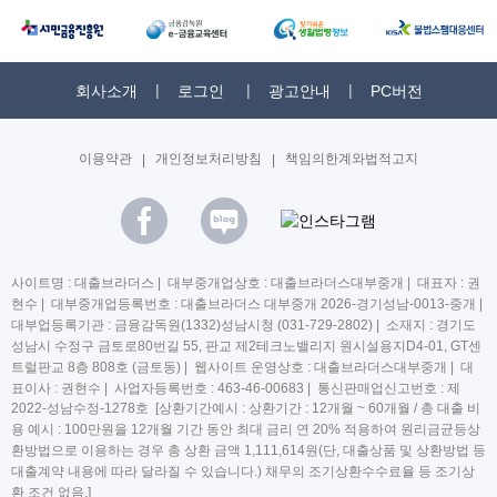
회사소개
로그인
광고안내
PC버전
이용약관
|
개인정보처리방침
|
책임의한계와법적고지
사이트명 : 대출브라더스 | 대부중개업상호 : 대출브라더스대부중개 | 대표자 : 권
현수 | 대부중개업등록번호 : 대출브라더스 대부중개 2026-경기성남-0013-중개 |
대부업등록기관 : 금융감독원(1332)성남시청 (031-729-2802) | 소재지 : 경기도
성남시 수정구 금토로80번길 55, 판교 제2테크노밸리지 원시설용지D4-01, GT센
트럴판교 8층 808호 (금토동) | 웹사이트 운영상호 : 대출브라더스대부중개 | 대
표이사 : 권현수 | 사업자등록번호 : 463-46-00683 | 통신판매업신고번호 : 제
2022-성남수정-1278호 [상환기간예시 : 상환기간 : 12개월 ~ 60개월 / 총 대출 비
용 예시 : 100만원을 12개월 기간 동안 최대 금리 연 20% 적용하여 원리금균등상
환방법으로 이용하는 경우 총 상환 금액 1,111,614원(단, 대출상품 및 상환방법 등
대출계약 내용에 따라 달라질 수 있습니다.) 채무의 조기상환수수료율 등 조기상
환 조건 없음.]