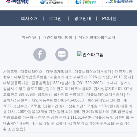
회사소개
로그인
광고안내
PC버전
이용약관
|
개인정보처리방침
|
책임의한계와법적고지
사이트명 : 대출브라더스 | 대부중개업상호 : 대출브라더스대부중개 | 대표자 : 권
현수 | 대부중개업등록번호 : 대출브라더스 대부중개 2026-경기성남-0013-중개 |
대부업등록기관 : 금융감독원(1332)성남시청 (031-729-2802) | 소재지 : 경기도
성남시 수정구 금토로80번길 55, 판교 제2테크노밸리지 원시설용지D4-01, GT센
트럴판교 8층 808호 (금토동) | 웹사이트 운영상호 : 대출브라더스대부중개 | 대
표이사 : 권현수 | 사업자등록번호 : 463-46-00683 | 통신판매업신고번호 : 제
2022-성남수정-1278호 [상환기간예시 : 상환기간 : 12개월 ~ 60개월 / 총 대출 비
용 예시 : 100만원을 12개월 기간 동안 최대 금리 연 20% 적용하여 원리금균등상
환방법으로 이용하는 경우 총 상환 금액 1,111,614원(단, 대출상품 및 상환방법 등
대출계약 내용에 따라 달라질 수 있습니다.) 채무의 조기상환수수료율 등 조기상
환 조건 없음.]