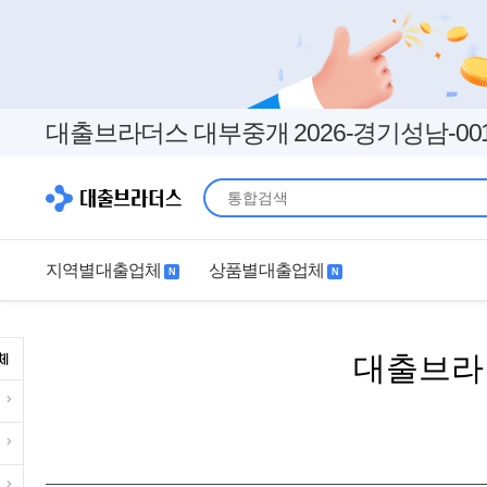
대출브라더스 대부중개 2026-경기성남-00
지역별대출업체
상품별대출업체
N
N
지역별대출업체
상품별대출업체
대출브라
서울
경기
직장인
무직자
인천
부산
여성
개인돈
대구
더보기+
연체자
더보기+