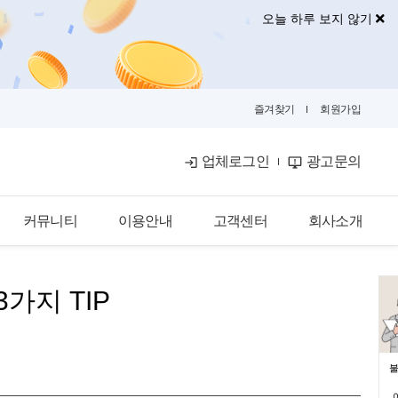
오늘 하루 보지 않기
즐겨찾기
회원가입
업체로그인
광고문의
커뮤니티
이용안내
고객센터
회사소개
공식블로그
이용안내
공지사항
회사소개
지 TIP
금융뉴스
입점안내
자주묻는질문
광고안내
카카오톡문의
광고제휴문의
불