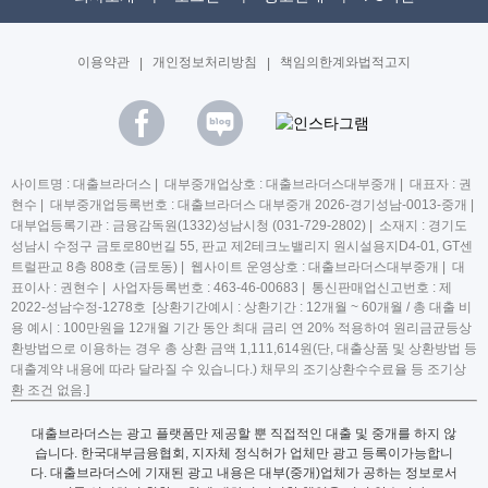
이용약관
|
개인정보처리방침
|
책임의한계와법적고지
사이트명 : 대출브라더스 | 대부중개업상호 : 대출브라더스대부중개 | 대표자 : 권
현수 | 대부중개업등록번호 : 대출브라더스 대부중개 2026-경기성남-0013-중개 |
대부업등록기관 : 금융감독원(1332)성남시청 (031-729-2802) | 소재지 : 경기도
성남시 수정구 금토로80번길 55, 판교 제2테크노밸리지 원시설용지D4-01, GT센
트럴판교 8층 808호 (금토동) | 웹사이트 운영상호 : 대출브라더스대부중개 | 대
표이사 : 권현수 | 사업자등록번호 : 463-46-00683 | 통신판매업신고번호 : 제
2022-성남수정-1278호 [상환기간예시 : 상환기간 : 12개월 ~ 60개월 / 총 대출 비
용 예시 : 100만원을 12개월 기간 동안 최대 금리 연 20% 적용하여 원리금균등상
환방법으로 이용하는 경우 총 상환 금액 1,111,614원(단, 대출상품 및 상환방법 등
대출계약 내용에 따라 달라질 수 있습니다.) 채무의 조기상환수수료율 등 조기상
환 조건 없음.]
대출브라더스는 광고 플랫폼만 제공할 뿐 직접적인 대출 및 중개를 하지 않
습니다. 한국대부금융협회, 지자체 정식허가 업체만 광고 등록이가능합니
다. 대출브라더스에 기재된 광고 내용은 대부(중개)업체가 공하는 정보로서