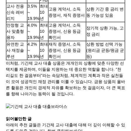
교사 전용
3.5%
최대
고용 계약서, 소득
상환 기간 중 금리 변
신속 레버
~
10
증명서, 재직 증명서
동 가능성 있음
리지
19.9%
년
안정형 교
4.0%
최대
고용 계약서, 소득
장기적 상환 가능, 고
사 맞춤형
~
10
증명서, 신용 등급
정 금리
융자
19.9%
년
확인서
유연한 교
4.2%
최대
재직 증명서, 소득
상환 방법 선택 가능
사 재정솔
~
10
증명서, 신용 등급
(원리금 균등/원금 균
루션
19.9%
년
확인서
등)
이처럼, 기간제 교사 대출 상품은 개개인의 상황에 맞춘 다양한 선
택지를 제공하며, 이들을 지원하는 데 중요한 역할을 합니다. "천
리길도 한 걸음부터"라는 속담처럼, 체계적인 계획과 작은 실천들
이 모여 성공적인 재정 관리를 이룰 수 있습니다. 금융 상품의 올바
른 활용은 개인의 경제적 자유를 확보하는 첫 걸음이자, 더 큰 목표
를 향해 나아가는 동력이 될 것입니다.
읽어볼만한 글
아래의 추천 글들은 기간제 교사 대출에 대해 더 깊이 이해할 수 있
도록 도와줄 것입니다. 한번 클릭해보세요!