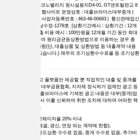
번길 55, 판교 제2테크노밸리지 원시설용지D4-01, GT센트럴판교 8
층 808호 (금토동) | 웹사이트 운영상호 : 대출브라더스대부중개 |
대표이사 : 권현수 | 사업자등록번호 : 463-46-00683 | 통신판매업신
고번호 : 제2022-성남수정-1278호 [상환기간예시 : 상환기간 : 12개
월 ~ 60개월 / 총 대출 비용 예시 : 100만원을 12개월 기간 동안 최대
금리 연 20% 적용하여 원리금균등상환방법으로 이용하는 경우 총
상환 금액 1,111,614원(단, 대출상품 및 상환방법 등 대출계약 내용
에 따라 달라질 수 있습니다.) 채무의 조기상환수수료율 등 조기상환
조건 없음.]
대출브라더스는 광고 플랫폼만 제공할 뿐 직접적인 대출 및 중개를
하지 않습니다. 한국대부금융협회, 지자체 정식허가 업체만 광고 등
록이가능합니다. 대출브라더스에 기재된 광고 내용은 대부(중개)업
체가 공하는 정보로서 이를 신뢰하여 취한 조치에 대하여 어떠한 책
임을 지지 않습니다.
금리 연20% 이내, 연체이자율 20% 이내
(단, 2021. 7.7부터 체결, 갱신, 연장 되는 계약에 한함),
취급 수수로 없음, 중도상환 수수료 없음, 중개 수수료 없음, 추가비
용 없음.