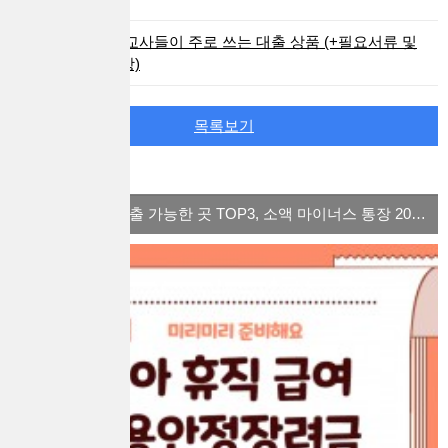
기간제 교사들이 주로 쓰는 대출 상품 (+필요서류 및
주의사항)
목록보기
많이 본 컨텐츠
체크카드 소액대출 가능한 곳 TOP3, 소액 마이너스 통장 2022 ver.