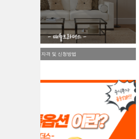
역세권 청년주택 자격 및 신청방법