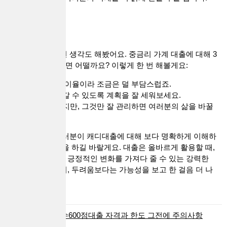
마지막으로, 이런 생각도 해봤어요. 중금리 가계 대출에 대해 3
행시를 지어본다면 어떨까요? 이렇게 한 번 해볼게요:
중:
중간쯤 되는 이율이라 조금은 덜 부담스럽죠.
금:
금방 갚아나갈 수 있도록 계획을 잘 세워보세요.
리:
리스크가 있지만, 그것만 잘 관리하면 여러분의 삶을 바꿀
수 있습니다.
이 글을 통해 여러분이 캐디대출에 대해 보다 명확하게 이해하
고, 현명한 선택을 하길 바랄게요. 대출은 올바르게 활용할 때,
여러분의 인생에 긍정적인 변화를 가져다 줄 수 있는 강력한
도구예요. 그러니, 두려움보다는 가능성을 보고 한 걸음 더 나
아가 보세요!
신용점수600점대출 자격과 한도 그전에 주의사항
TOP5