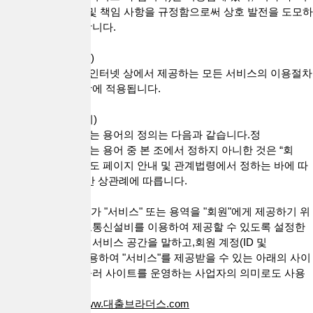
원’간의 권리, 의무 및 책임 사항을 규정함으로써 상호 발전을 도모하
는 것을 목적으로 합니다.
제 1 조(약관의 적용)
본 약관은 "회사"가 인터넷 상에서 제공하는 모든 서비스의 이용절차
및 기타 필요한 사항에 적용됩니다.
제 2 조 (용어의 정의)
본 약관에서 사용하는 용어의 정의는 다음과 같습니다.정
본 약관에서 사용하는 용어 중 본 조에서 정하지 아니한 것은 “회
사”의 “사이트”의 별도 페이지 안내 및 관계법령에서 정하는 바에 따
르며, 그 외에는 일반 상관례에 따릅니다.
1. "사이트"란 "회사"가 "서비스" 또는 용역을 "회원"에게 제공하기 위
하여 컴퓨터 등 정보통신설비를 이용하여 제공할 수 있도록 설정한
가상의 영업장 또는 서비스 공간을 말하고,회원 계정(ID 및
PASSWORD)을 이용하여 "서비스"를 제공받을 수 있는 아래의 사이
트를 말합니다. 아울러 사이트를 운영하는 사업자의 의미로도 사용
합니다.
* 대출브라더스 :
www.대출브라더스.com