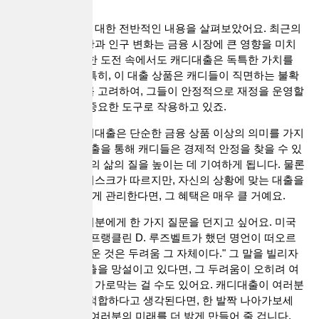
이제 캐디대출에 대한 전반적인 내용을 살펴보았어요. 최근의
글로벌 경제 상황과 인구 변화는 금융 시장에 큰 영향을 미치
고 있지만, 이러한 도전 속에서도 캐디대출은 독특한 가치를
지니고 있어요. 특히, 이 대출 상품은 캐디들이 직면하는 불확
실한 수입 구조를 고려하여, 그들이 안정적으로 재정을 운영할
수 있도록 돕는 중요한 도구로 작용하고 있죠.
결론적으로, 캐디대출은 단순한 금융 상품 이상의 의미를 가지
고 있어요. 이 대출을 통해 캐디들은 경제적 안정을 찾을 수 있
고, 이는 곧 그들의 삶의 질을 높이는 데 기여하게 됩니다. 물론
대출에는 항상 리스크가 따르지만, 자신의 상황에 맞는 대출을
선택하고 현명하게 관리한다면, 그 혜택은 매우 클 거예요.
이 시점에서 여러분에게 한 가지 질문을 던지고 싶어요. 미국
의 대공황 시절, 프랭클린 D. 루즈벨트가 했던 명언이 떠오르
네요: "가장 두려운 것은 두려움 그 자체이다." 그 말을 빌리자
면, 여러분이 대출을 망설이고 있다면, 그 두려움이 오히려 여
러분의 가능성을 가로막는 걸 수도 있어요. 캐디대출이 여러분
의 재정 상황에 적합하다고 생각된다면, 한 발짝 나아가보세
요. 그 첫걸음이 여러분의 미래를 더 밝게 만들어 줄 겁니다.