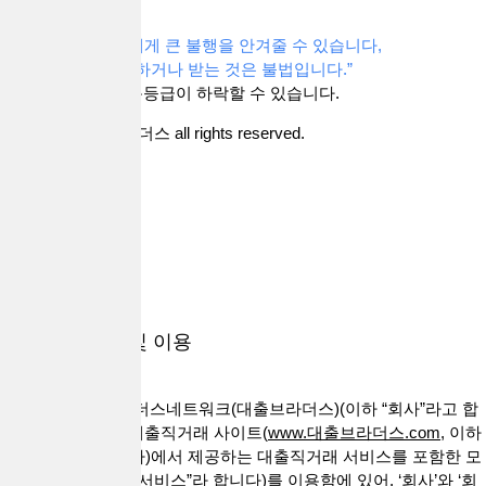
“과도한 빚은 자신에게 큰 불행을 안겨줄 수 있습니다,
중개수수료를 요구하거나 받는 것은 불법입니다.”
대출 시 귀하의 신용등급이 하락할 수 있습니다.
Copyright 대출브라더스 all rights reserved.
지역별
상품별
내정보
개인정보 수집 및 이용
이 약관은 (주)브라더스네트워크(대출브라더스)(이하 “회사”라고 합
니다)가 운영하는 대출직거래 사이트(
www.대출브라더스.com,
이하
“사이트”라고 합니다)에서 제공하는 대출직거래 서비스를 포함한 모
든 웹 서비스(이하 “서비스”라 합니다)를 이용함에 있어, ‘회사’와 ‘회