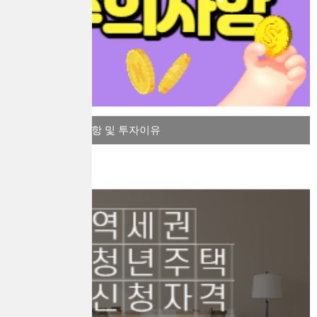
비트코인 주의사항 및 투자이유