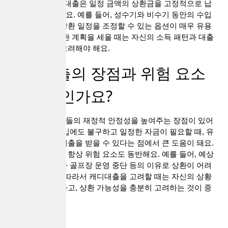
있어요. 또 다른 대출은 일정 금액의 상환금을 고정적으로 납
부하는 방식이에요. 예를 들어, 성수기와 비수기 동안의 수입
차이를 고려해 상환 일정을 조정할 수 있는 옵션이 매우 유용
해요. 하지만 상환 계획을 세울 때는 자신의 소득 패턴과 대출
조건을 충분히 고려해야 해요.
캐디대출의 장점과 위험 요소
는 무엇인가요?
캐디대출은 캐디들의 재정적 안정성을 높여주는 장점이 있어
요. 불규칙한 수입에도 불구하고 일정한 자금이 필요할 때, 유
리한 조건으로 대출을 받을 수 있다는 점에서 큰 도움이 돼요.
하지만 대출이란 항상 위험 요소도 동반해요. 예를 들어, 예상
치 못한 부상이나 골프장 운영 중단 등의 이유로 상환이 어려
워질 수 있어요. 따라서 캐디대출을 고려할 때는 자신의 상황
을 면밀히 검토하고, 상환 가능성을 충분히 고려하는 것이 중
요해요.
결론