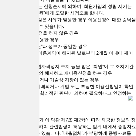
4. 이용신청의 처리는 신청순서에 의하며, 회원가입의 성립 시기는
"회사"의 승낙이 "회원"에게 도달한 시점으로 합니다.
5. "회사"는 다음과 같은 사유가 발생한 경우 이용신청에 대한 승낙을
거부하거나 유보할 수 있습니다.
1) 실명으로 가입신청을 하지 않은 경우
2) 타인의 정보를 도용한 경우
3) 이미 가입된 "회원"과 정보가 동일한 경우
4) "회사"에 의하여 이용계약이 해지된 날로부터 2개월 이내에 재이
용신청을 하는 경우
5) "회사"로부터 회원자격정지 조치 등을 받은 "회원"이 그 조치기간
중에 이용계약을 임의 해지하고 재이용신청을 하는 경우
6) 설비에 여유가 없거나 기술상 지장이 있는 경우
7) 기타 이 약관에 위배되거나 위법 또는 부당한 이용신청임이 확인
된 경우 및 "회사"가 합리적인 판단에 의하여 필요하다고 인정하는
경우
제8조(증빙서류)
"회사"는 "대출업체"가 이 약관 제7조 제2항에 따라 제공한 정보의 정
확성을 확인하기 위하여 관련법령이 허용하는 범위 내에서 증빙자료
의 제공을 요청할 수 있습니다. "대출업체"가 부당하게 증빙자료를