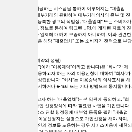
제6조(보증의 부인)
"회사"는 "회사"가 제공하는 시스템을 통하여 이루어지는 "대출업
체"와 소비자 간의 대부거래와 관련하여 대부거래의사의 존부 및 진
정성, "대출업체"가 등록한 광고의 적법성, "대출업체" 또는 소비자가
입력하는 정보 및 그 정보를 통하여 링크된 URL에 게재된 자료의 진
실성 또는 적법성 등 일체에 대하여 보증하지 아니하며, 이와 관련한
일체의 위험과 책임은 해당 "대출업체" 또는 소비자가 전적으로 부담
합니다.
제7조(서비스 이용계약의 성립)
1. “서비스 이용계약”(이하 "이용계약"이라고 합니다)은 "회사"가 제
공하는 서비스를 이용하고자 하는 자의 이용신청에 대하여 "회사"가
이를 승낙함으로써 성립합니다. "회사"는 이용승낙의 의사표시를 해
당 서비스화면에 게시하거나 e-mail 또는 기타 방법으로 통지합니다.
정
2. 서비스를 이용하고자 하는 "대출업체"는 본 약관에 동의하고, "회
사"가 정하는 회원가입 신청양식에 따라 필요한 사항을 기입합니다.
3. "회원"가입은 영업소 관할 행정청에 대부업 등록을 필한 "대출업
체"만 할 수 있으며, 이용신청자는 실명으로 가입신청을 해야 하며,
실명이 아니거나 타인의 정보를 도용하는 경우 서비스이용이 제한되
거나 관련 법령에 의거 처벌받을 수 있습니다.