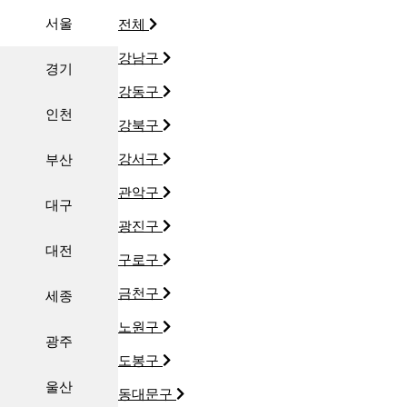
서울
전체
강남구
경기
강동구
인천
강북구
강서구
부산
관악구
대구
광진구
대전
구로구
금천구
세종
노원구
광주
도봉구
울산
동대문구