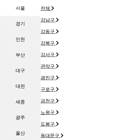
서울
전체
강남구
경기
강동구
인천
강북구
강서구
부산
관악구
대구
광진구
대전
구로구
금천구
세종
노원구
광주
도봉구
울산
동대문구