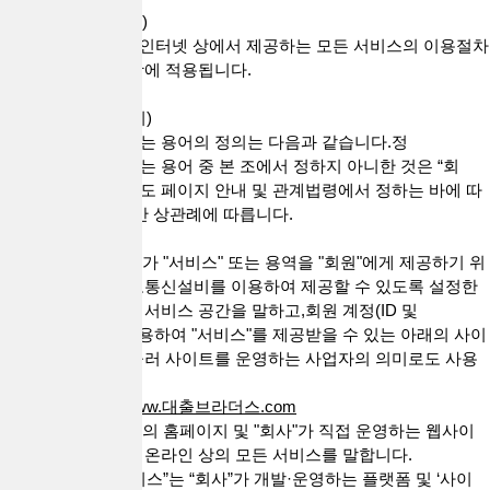
제 1 조(약관의 적용)
본 약관은 "회사"가 인터넷 상에서 제공하는 모든 서비스의 이용절차
및 기타 필요한 사항에 적용됩니다.
제 2 조 (용어의 정의)
본 약관에서 사용하는 용어의 정의는 다음과 같습니다.정
본 약관에서 사용하는 용어 중 본 조에서 정하지 아니한 것은 “회
사”의 “사이트”의 별도 페이지 안내 및 관계법령에서 정하는 바에 따
르며, 그 외에는 일반 상관례에 따릅니다.
1. "사이트"란 "회사"가 "서비스" 또는 용역을 "회원"에게 제공하기 위
하여 컴퓨터 등 정보통신설비를 이용하여 제공할 수 있도록 설정한
가상의 영업장 또는 서비스 공간을 말하고,회원 계정(ID 및
PASSWORD)을 이용하여 "서비스"를 제공받을 수 있는 아래의 사이
트를 말합니다. 아울러 사이트를 운영하는 사업자의 의미로도 사용
합니다.
* 대출브라더스 :
www.대출브라더스.com
2. "서비스"는 "회사"의 홈페이지 및 "회사"가 직접 운영하는 웹사이
트 등에서 제공하는 온라인 상의 모든 서비스를 말합니다.
3. “대출 직거래 서비스”는 “회사”가 개발·운영하는 플랫폼 및 ‘사이