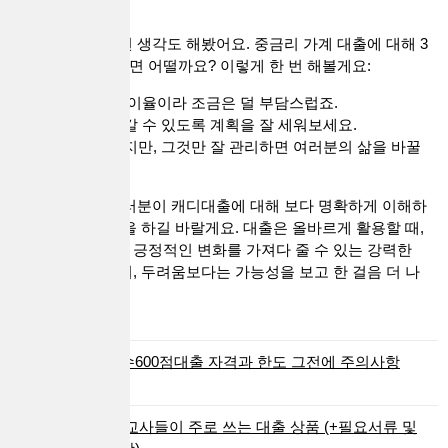
마지막으로, 이런 생각도 해봤어요. 중금리 가계 대출에 대해 3
행시를 지어본다면 어떨까요? 이렇게 한 번 해볼게요:
중:
중간쯤 되는 이율이라 조금은 덜 부담스럽죠.
금:
금방 갚아나갈 수 있도록 계획을 잘 세워보세요.
리:
리스크가 있지만, 그것만 잘 관리하면 여러분의 삶을 바꿀
수 있습니다.
이 글을 통해 여러분이 캐디대출에 대해 보다 명확하게 이해하
고, 현명한 선택을 하길 바랄게요. 대출은 올바르게 활용할 때,
여러분의 인생에 긍정적인 변화를 가져다 줄 수 있는 강력한
도구예요. 그러니, 두려움보다는 가능성을 보고 한 걸음 더 나
아가 보세요!
신용점수600점대출 자격과 한도 그전에 주의사항
TOP5
기간제 교사들이 주로 쓰는 대출 상품 (+필요서류 및