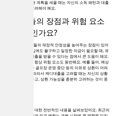
해요. 하지만 상환 계획을 세울 때는 자신의 소득 패턴과 대출
조건을 충분히 고려해야 해요.
캐디대출의 장점과 위험 요소
는 무엇인가요?
캐디대출은 캐디들의 재정적 안정성을 높여주는 장점이 있어
요. 불규칙한 수입에도 불구하고 일정한 자금이 필요할 때, 유
리한 조건으로 대출을 받을 수 있다는 점에서 큰 도움이 돼요.
하지만 대출이란 항상 위험 요소도 동반해요. 예를 들어, 예상
치 못한 부상이나 골프장 운영 중단 등의 이유로 상환이 어려
워질 수 있어요. 따라서 캐디대출을 고려할 때는 자신의 상황
을 면밀히 검토하고, 상환 가능성을 충분히 고려하는 것이 중
요해요.
결론
이제 캐디대출에 대한 전반적인 내용을 살펴보았어요. 최근의
글로벌 경제 상황과 인구 변화는 금융 시장에 큰 영향을 미치