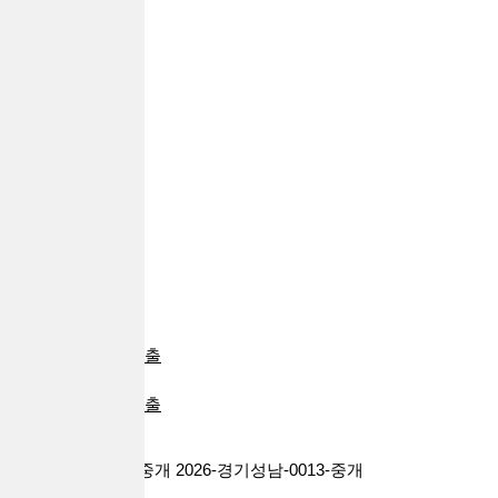
추가대출
자동차대출
부동산대출
24시대출
급전대출
일용직대출
프리랜서대출
전당포대출
신불자대출
주부대출
회생파산대출
대환대출
군인대출
대학생대출
카드소지자대출
비상금대출
배달라이더대출
기타대출
대출브라더스 대부중개 2026-경기성남-0013-중개