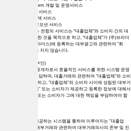
1) 대출직거래 Platform 개발 및 운영서비스
① 실시간 대출문의 서비스
② 대출업체 정보검색 서비스
2) 광고 집행 및 프로모션 서비스
2. "회사"가 제공하는 전항의 서비스는 “대출업체”와 소비자 간의 대
출직거래 중개를 위한 것을 목적으로 하고, “대출업체”가 (주)브라더
스네트워크(대출브라더스)에 등록하는 대부광고와 관련하여 "회
사"는 일체의 책임을 지지 않습니다.
제5조(대리행위의 부인)
"회사"는 통신판매 중개자로서 효율적인 서비스를 위한 시스템 운영
및 관리 책임만을 부담하며, 대출거래와 관련하여 "대출업체"와 소비
자를 대리하지 아니하고, "대출업체"와 소비자 사이에 성립된 대부거
래계약 및 "대출업체" 또는 소비자가 제공하고 등록한 정보에 대해서
는 해당 "대출업체" 또는 소비자가 그에 대한 책임을 부담하여야 합
니다.
제6조(보증의 부인)
"회사"는 "회사"가 제공하는 시스템을 통하여 이루어지는 "대출업
체"와 소비자 간의 대부거래와 관련하여 대부거래의사의 존부 및 진