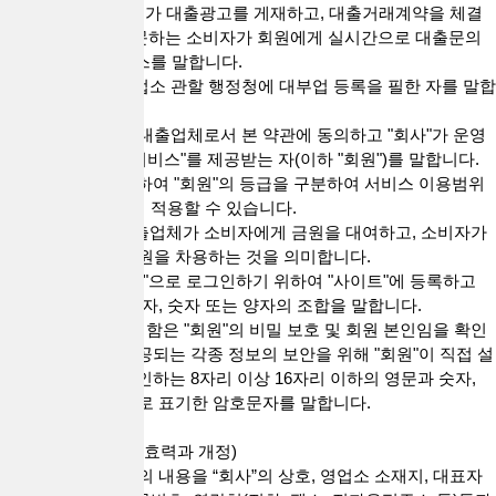
트’를 통해 대출업체가 대출광고를 게재하고, 대출거래계약을 체결
하고자 ‘회사’를 방문하는 소비자가 회원에게 실시간으로 대출문의
를 할 수 있는 서비스를 말합니다.
4. “대출업체”란 영업소 관할 행정청에 대부업 등록을 필한 자를 말합
니다.
5. "회원"은 전항의 대출업체로서 본 약관에 동의하고 "회사"가 운영
하는 사이트에서 "서비스"를 제공받는 자(이하 "회원")를 말합니다.
"회사"의 정책에 의하여 "회원"의 등급을 구분하여 서비스 이용범위
나 혜택 등을 다르게 적용할 수 있습니다.
6. “대출거래”란 대출업체가 소비자에게 금원을 대여하고, 소비자가
대출업체로부터 금원을 차용하는 것을 의미합니다.
7. "ID"라 함은 "회원"으로 로그인하기 위하여 "사이트"에 등록하고
회사가 승인하는 문자, 숫자 또는 양자의 조합을 말합니다.
8. "PASSWORD"라 함은 "회원"의 비밀 보호 및 회원 본인임을 확인
하고 "서비스"에 제공되는 각종 정보의 보안을 위해 "회원"이 직접 설
정하며 "회사"가 승인하는 8자리 이상 16자리 이하의 영문과 숫자,
특수문자의 혼합으로 표기한 암호문자를 말합니다.
제3조(약관의 명시, 효력과 개정)
1. “회사”는 이 약관의 내용을 “회사”의 상호, 영업소 소재지, 대표자