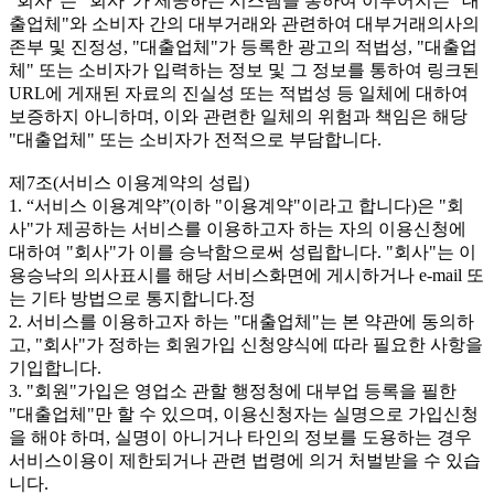
"회사"는 "회사"가 제공하는 시스템을 통하여 이루어지는 "대
출업체"와 소비자 간의 대부거래와 관련하여 대부거래의사의
존부 및 진정성, "대출업체"가 등록한 광고의 적법성, "대출업
체" 또는 소비자가 입력하는 정보 및 그 정보를 통하여 링크된
URL에 게재된 자료의 진실성 또는 적법성 등 일체에 대하여
보증하지 아니하며, 이와 관련한 일체의 위험과 책임은 해당
"대출업체" 또는 소비자가 전적으로 부담합니다.
제7조(서비스 이용계약의 성립)
1. “서비스 이용계약”(이하 "이용계약"이라고 합니다)은 "회
사"가 제공하는 서비스를 이용하고자 하는 자의 이용신청에
대하여 "회사"가 이를 승낙함으로써 성립합니다. "회사"는 이
용승낙의 의사표시를 해당 서비스화면에 게시하거나 e-mail 또
는 기타 방법으로 통지합니다.정
2. 서비스를 이용하고자 하는 "대출업체"는 본 약관에 동의하
고, "회사"가 정하는 회원가입 신청양식에 따라 필요한 사항을
기입합니다.
3. "회원"가입은 영업소 관할 행정청에 대부업 등록을 필한
"대출업체"만 할 수 있으며, 이용신청자는 실명으로 가입신청
을 해야 하며, 실명이 아니거나 타인의 정보를 도용하는 경우
서비스이용이 제한되거나 관련 법령에 의거 처벌받을 수 있습
니다.