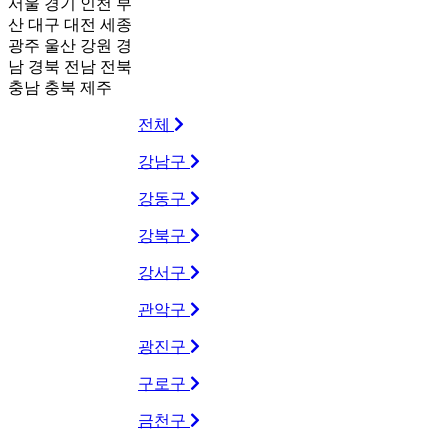
서울
경기
인천
부
산
대구
대전
세종
광주
울산
강원
경
남
경북
전남
전북
충남
충북
제주
전체
강남구
강동구
강북구
강서구
관악구
광진구
구로구
금천구