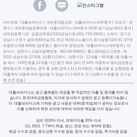
사이트명 : 대출브라더스 | 대부중개업상호 : 대출브라더스대부중개 | 대표자 : 권
현수 | 대부중개업등록번호 : 대출브라더스 대부중개 2026-경기성남-0013-중개 |
대부업등록기관 : 금융감독원(1332)성남시청 (031-729-2802) | 소재지 : 경기도
성남시 수정구 금토로80번길 55, 판교 제2테크노밸리지 원시설용지D4-01, GT센
트럴판교 8층 808호 (금토동) | 웹사이트 운영상호 : 대출브라더스대부중개 | 대
표이사 : 권현수 | 사업자등록번호 : 463-46-00683 | 통신판매업신고번호 : 제
2022-성남수정-1278호 [상환기간예시 : 상환기간 : 12개월 ~ 60개월 / 총 대출 비
용 예시 : 100만원을 12개월 기간 동안 최대 금리 연 20% 적용하여 원리금균등상
환방법으로 이용하는 경우 총 상환 금액 1,111,614원(단, 대출상품 및 상환방법 등
대출계약 내용에 따라 달라질 수 있습니다.) 채무의 조기상환수수료율 등 조기상
환 조건 없음.]
대출브라더스는 광고 플랫폼만 제공할 뿐 직접적인 대출 및 중개를 하지 않
습니다. 한국대부금융협회, 지자체 정식허가 업체만 광고 등록이가능합니
다. 대출브라더스에 기재된 광고 내용은 대부(중개)업체가 공하는 정보로서
이를 신뢰하여 취한 조치에 대하여 어떠한 책임을 지지 않습니다.
금리 연20% 이내, 연체이자율 20% 이내
(단, 2021. 7.7부터 체결, 갱신, 연장 되는 계약에 한함),
취급 수수로 없음, 중도상환 수수료 없음, 중개 수수료 없음, 추가비용 없음.