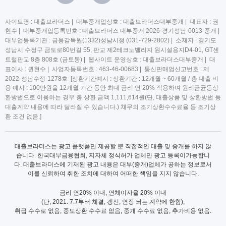
사이트명 : 대출브라더스 | 대부중개업상호 : 대출브라더스대부중개 | 대표자 : 권
현수 | 대부중개업등록번호 : 대출브라더스 대부중개 2026-경기성남-0013-중개 |
대부업등록기관 : 금융감독원(1332)성남시청 (031-729-2802) | 소재지 : 경기도
성남시 수정구 금토로80번길 55, 판교 제2테크노밸리지 원시설용지D4-01, GT센
트럴판교 8층 808호 (금토동) | 웹사이트 운영상호 : 대출브라더스대부중개 | 대
표이사 : 권현수 | 사업자등록번호 : 463-46-00683 | 통신판매업신고번호 : 제
2022-성남수정-1278호 [상환기간예시 : 상환기간 : 12개월 ~ 60개월 / 총 대출 비
용 예시 : 100만원을 12개월 기간 동안 최대 금리 연 20% 적용하여 원리금균등상
환방법으로 이용하는 경우 총 상환 금액 1,111,614원(단, 대출상품 및 상환방법 등
대출계약 내용에 따라 달라질 수 있습니다.) 채무의 조기상환수수료율 등 조기상
환 조건 없음.]
대출브라더스는 광고 플랫폼만 제공할 뿐 직접적인 대출 및 중개를 하지 않
습니다. 한국대부금융협회, 지자체 정식허가 업체만 광고 등록이가능합니
다. 대출브라더스에 기재된 광고 내용은 대부(중개)업체가 공하는 정보로서
이를 신뢰하여 취한 조치에 대하여 어떠한 책임을 지지 않습니다.
금리 연20% 이내, 연체이자율 20% 이내
(단, 2021. 7.7부터 체결, 갱신, 연장 되는 계약에 한함),
취급 수수로 없음, 중도상환 수수료 없음, 중개 수수료 없음, 추가비용 없음.